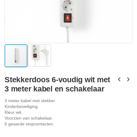
Ga
naar
Stekkerdoos 6-voudig wit met
het
3 meter kabel en schakelaar
begin
van
de
3 meter kabel met stekker.
afbeeldingen-
Kinderbeveiliging.
gallerij
Kleur wit.
Voorzien van schakelaar.
6 geaarde stopcontacten.