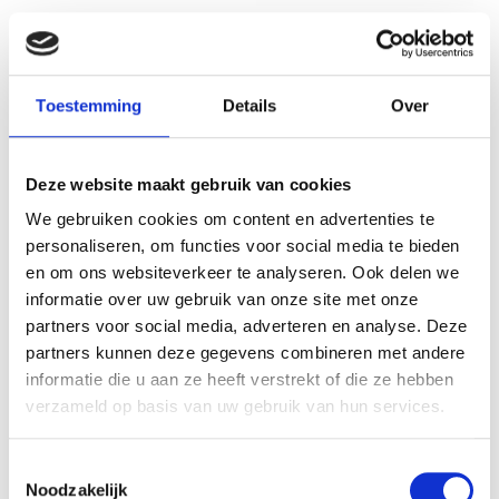
Stekkerdoos 4-voudig 3 meter
Stekkerdoos 4-voudig zwart 3
S
stroomkabel wit schakelaar
meter stroomkabel
€ 9,75
€ 9,75
Toestemming
Details
Over
€ 8,06
€ 8,06
Deze website maakt gebruik van cookies
We gebruiken cookies om content en advertenties te
personaliseren, om functies voor social media te bieden
en om ons websiteverkeer te analyseren. Ook delen we
informatie over uw gebruik van onze site met onze
VERGELIJKBARE PRODUCTEN
partners voor social media, adverteren en analyse. Deze
partners kunnen deze gegevens combineren met andere
informatie die u aan ze heeft verstrekt of die ze hebben
verzameld op basis van uw gebruik van hun services.
Toestemmingsselectie
Noodzakelijk