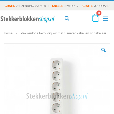
GRATIS
VERZENDING V.A. € 50,- |
SNELLE
LEVERING |
GROTE
VOORRAAD
producte
0
To
Search
Cart
Home
Stekkerdoos 6-voudig wit met 3 meter kabel en schakelaar
Na
Ga
naar
het
einde
van
de
afbeeldingen-
gallerij