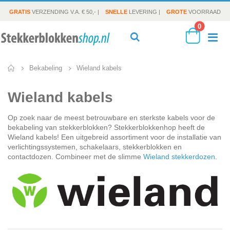
GRATIS
VERZENDING V.A. € 50,- |
SNELLE
LEVERING |
GROTE
VOORRAAD
producte
0
To
Search
Cart
Wieland kabels
Bekabeling
Na
Wieland kabels
Op zoek naar de meest betrouwbare en sterkste kabels voor de
bekabeling van stekkerblokken? Stekkerblokkenhop heeft de
Wieland kabels! Een uitgebreid assortiment voor de installatie van
verlichtingssystemen, schakelaars, stekkerblokken en
contactdozen. Combineer met de slimme
Wieland stekkerdozen.