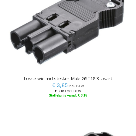
Losse wieland stekker Male GST18i3 zwart
€ 3,85
€ 3,18
€ 3,15