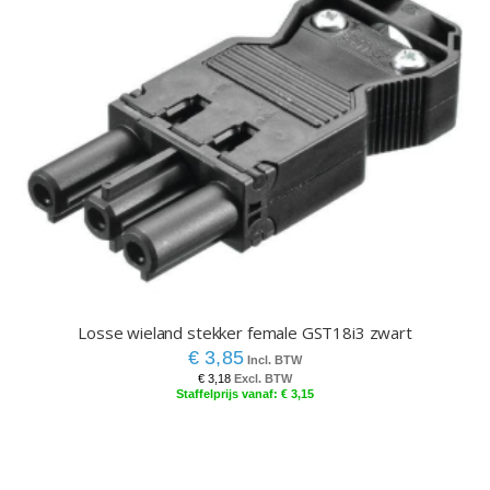
Losse wieland stekker female GST18i3 zwart
€ 3,85
€ 3,18
€ 3,15