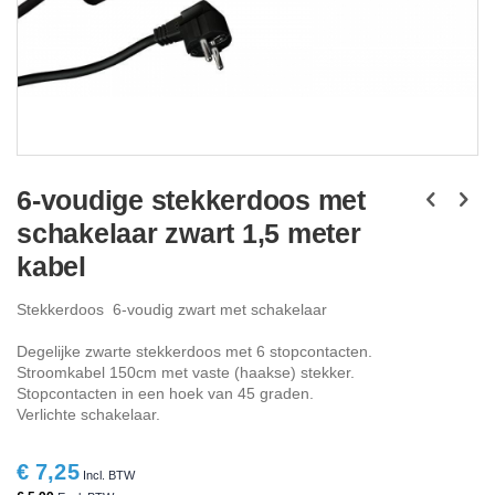
Ga
naar
6-voudige stekkerdoos met
het
schakelaar zwart 1,5 meter
begin
van
kabel
de
afbeeldingen-
Stekkerdoos 6-voudig zwart met schakelaar
gallerij
Degelijke zwarte stekkerdoos met 6 stopcontacten.
Stroomkabel 150cm met vaste (haakse) stekker.
Stopcontacten in een hoek van 45 graden.
Verlichte schakelaar.
€ 7,25