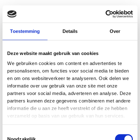
Stekkerdoos 6 voudig
Stekkerdoos 6-voudig zwart
stopcontact zwart 5m
met 3 meter kabel en
netsnoer monteerbaar
schakelaar
Toestemming
Details
Over
€ 21,65
€ 11,50
€ 17,89
€ 9,50
Deze website maakt gebruik van cookies
We gebruiken cookies om content en advertenties te
personaliseren, om functies voor social media te bieden
en om ons websiteverkeer te analyseren. Ook delen we
informatie over uw gebruik van onze site met onze
partners voor social media, adverteren en analyse. Deze
VERGELIJKBARE PRODUCTEN
partners kunnen deze gegevens combineren met andere
informatie die u aan ze heeft verstrekt of die ze hebben
verzameld op basis van uw gebruik van hun services.
Toestemmingsselectie
Noodzakelijk