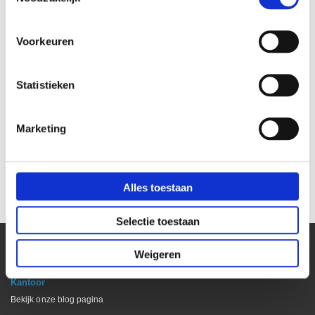
Voorkeuren
Statistieken
Marketing
Stekkerdoos Bachmann
Stekkerdoos zonder kabel
Selly 3-voudig 1,5 meter
wit Smart 6-voudig
kabel
€ 8,89
€ 5,95
€ 7,35
Alles toestaan
€ 4,92
Selectie toestaan
Weigeren
Kantoor
Bekijk onze blog pagina