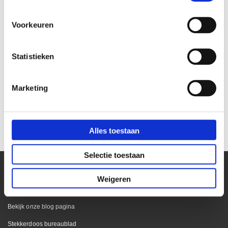
Voorkeuren
Statistieken
Verlengsnoer 3-voudig
Stekkerblok 6-voudig primo
Marketing
stopcontact rood
rood
€ 13,50
€ 65,55
€ 11,16
€ 54,17
Alles toestaan
Selectie toestaan
Weigeren
Kantoor
Bekijk onze blog pagina
Stekkerdoos bureaublad