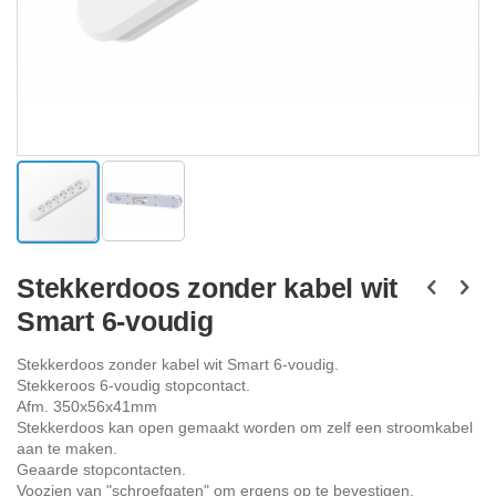
Ga
naar
Stekkerdoos zonder kabel wit
het
Smart 6-voudig
begin
van
de
Stekkerdoos zonder kabel wit Smart 6-voudig.
afbeeldingen-
Stekkeroos 6-voudig stopcontact.
gallerij
Afm. 350x56x41mm
Stekkerdoos kan open gemaakt worden om zelf een stroomkabel
aan te maken.
Geaarde stopcontacten.
Voozien van "schroefgaten" om ergens op te bevestigen.