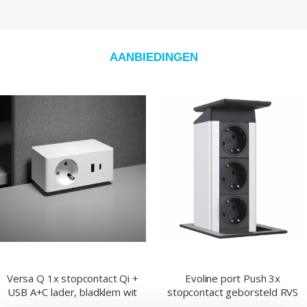
AANBIEDINGEN
Evoline port Push 3x
Thebo enkelvoudig
stopcontact geborsteld RVS
hoekstopcontact rvs