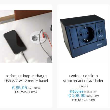
Evoline R-dock 1x
CARESSI 2ST20 2-voudig
stopcontact en a/c lader
met randaarde koper
zwart
€ 68,99
€ 138,99
€ 57,02
€ 108,90
€ 90,00