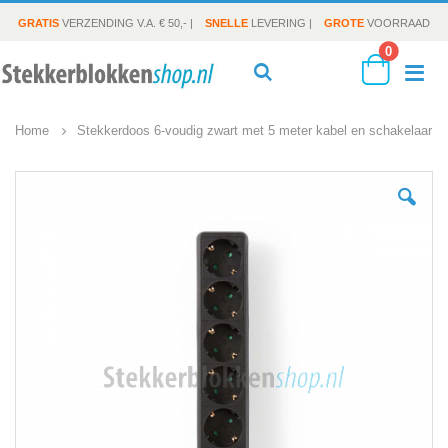
GRATIS
VERZENDING V.A. € 50,- |
SNELLE
LEVERING |
GROTE
VOORRAAD
producte
0
To
Search
Cart
Home
Stekkerdoos 6-voudig zwart met 5 meter kabel en schakelaar
Na
Ga
naar
het
einde
van
de
afbeeldingen-
gallerij