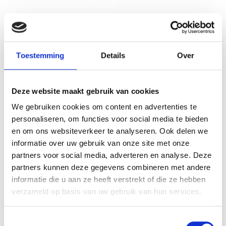
Stroomkabel rubber 1,5mm²
Stekkerdoos 4-voudig zwart 3
St
schuko stekker 10 meter
meter stroomkabel
Toestemming
Details
Over
€ 22,49
€ 9,75
€ 18,59
€ 8,06
Deze website maakt gebruik van cookies
We gebruiken cookies om content en advertenties te
personaliseren, om functies voor social media te bieden
en om ons websiteverkeer te analyseren. Ook delen we
informatie over uw gebruik van onze site met onze
partners voor social media, adverteren en analyse. Deze
VERGELIJKBARE PRODUCTEN
partners kunnen deze gegevens combineren met andere
informatie die u aan ze heeft verstrekt of die ze hebben
verzameld op basis van uw gebruik van hun services.
Toestemmingsselectie