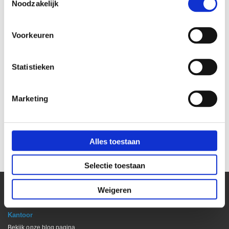
Noodzakelijk
Voorkeuren
Statistieken
Marketing
Stekkerdoos zonder kabel
6-voudige stekkerdoos
wit Smart 6-voudig
met schakelaar zwart 1,5
meter kabel
€ 8,89
€ 7,25
€ 7,35
Alles toestaan
€ 5,99
Selectie toestaan
Weigeren
Kantoor
Bekijk onze blog pagina