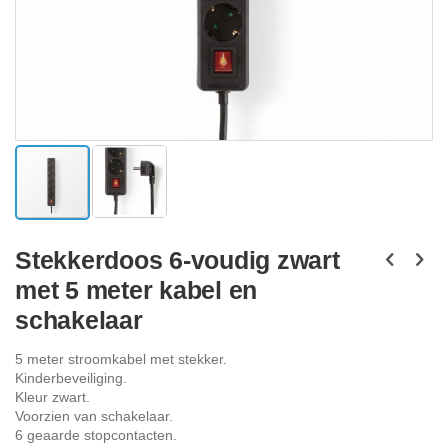
Ga
naar
Stekkerdoos 6-voudig zwart
het
met 5 meter kabel en
begin
van
schakelaar
de
afbeeldingen-
5 meter stroomkabel met stekker.
gallerij
Kinderbeveiliging.
Kleur zwart.
Voorzien van schakelaar.
6 geaarde stopcontacten.