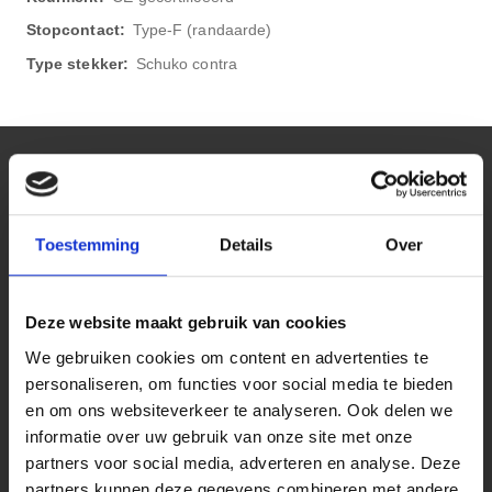
Type-F (randaarde)
Schuko contra
Kantoor
Toestemming
Details
Over
Bekijk onze blog pagina
Stekkerdoos bureaublad
Stekkerdoos keukenblad
Deze website maakt gebruik van cookies
We gebruiken cookies om content en advertenties te
Stekkerdoos vergadertafels
personaliseren, om functies voor social media te bieden
Stekkerdoos voor op bureau
en om ons websiteverkeer te analyseren. Ook delen we
Wieland stekkerdozen
informatie over uw gebruik van onze site met onze
partners voor social media, adverteren en analyse. Deze
Stekkerdoos met bureau klem
partners kunnen deze gegevens combineren met andere