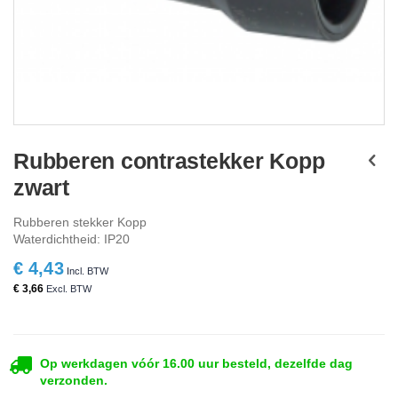
Ga
naar
Rubberen contrastekker Kopp
het
zwart
begin
van
de
Rubberen stekker Kopp
afbeeldingen-
Waterdichtheid: IP20
gallerij
€ 4,43
€ 3,66
Op werkdagen vóór 16.00 uur besteld, dezelfde dag
verzonden.