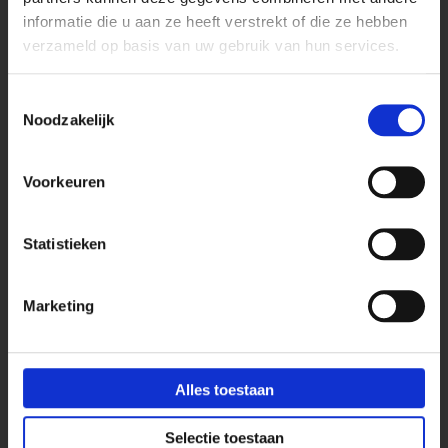
informatie die u aan ze heeft verstrekt of die ze hebben
Keuken & Interieur
verzameld op basis van uw gebruik van hun services.
Inbouw stekkerdoos interieurbouw
Digitel pop-up stekkerdoos
Toestemmingsselectie
Noodzakelijk
Energiezuil kookeiland
Design stekkerdozen
Voorkeuren
Inbouw stekkerdoos keuken
Inbouw stekkerdoos tafel
Statistieken
Thebo hoekstopcontacten
Marketing
Stekkerdozen
Witte stekkerdozen
Stekkerdozen met schakelaar
Alles toestaan
Stekkerdozen met 6 stopcontacten
Selectie toestaan
Stekkerdozen met 8 stopcontacten