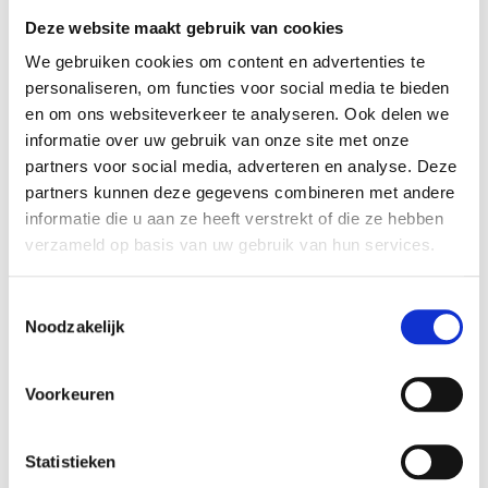
Deze website maakt gebruik van cookies
VERGELIJKBARE PRODUCTEN
We gebruiken cookies om content en advertenties te
personaliseren, om functies voor social media te bieden
en om ons websiteverkeer te analyseren. Ook delen we
informatie over uw gebruik van onze site met onze
partners voor social media, adverteren en analyse. Deze
partners kunnen deze gegevens combineren met andere
informatie die u aan ze heeft verstrekt of die ze hebben
verzameld op basis van uw gebruik van hun services.
Toestemmingsselectie
Noodzakelijk
Kopp HK05 afdekraam
Voorkeuren
mat zwart 4V
€ 8,71
Statistieken
€ 7,20