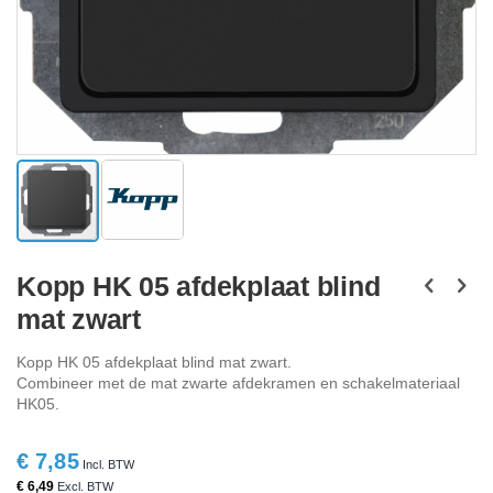
Ga
naar
Kopp HK 05 afdekplaat blind
het
mat zwart
begin
van
de
Kopp HK 05 afdekplaat blind mat zwart.
afbeeldingen-
Combineer met de mat zwarte afdekramen en schakelmateriaal
gallerij
HK05.
€ 7,85
€ 6,49