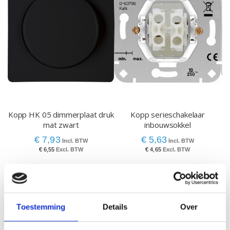
Kopp HK 05 dimmerplaat druk
Kopp serieschakelaar
mat zwart
inbouwsokkel
w
€ 7,93
€ 5,63
€ 6,55
€ 4,65
Toestemming
Details
Over