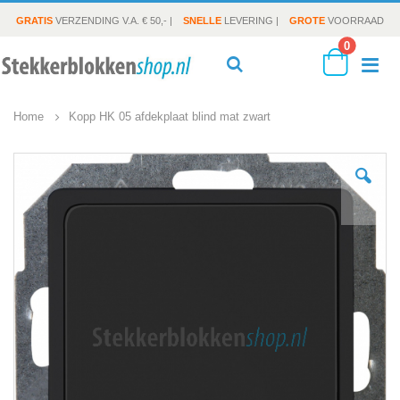
GRATIS
VERZENDING V.A. € 50,- |
SNELLE
LEVERING |
GROTE
VOORRAAD
producte
0
To
Search
Cart
Home
Kopp HK 05 afdekplaat blind mat zwart
Na
Ga
naar
het
einde
van
de
afbeeldingen-
gallerij