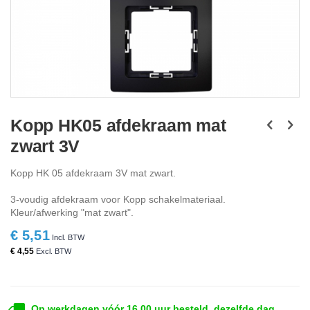
Ga
naar
Kopp HK05 afdekraam mat
het
zwart 3V
begin
van
de
Kopp HK 05 afdekraam 3V mat zwart.
afbeeldingen-
gallerij
3-voudig afdekraam voor Kopp schakelmateriaal.
Kleur/afwerking "mat zwart".
€ 5,51
€ 4,55
Op werkdagen vóór 16.00 uur besteld, dezelfde dag