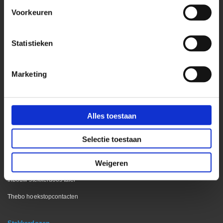
Stekkerdoos vergadertafels
Voorkeuren
Stekkerdoos voor op bureau
Wieland stekkerdozen
Statistieken
Stekkerdoos met bureau klem
Marketing
Keuken & Interieur
Inbouw stekkerdoos interieurbouw
Digitel pop-up stekkerdoos
Alles toestaan
Energiezuil kookeiland
Selectie toestaan
Design stekkerdozen
Weigeren
Inbouw stekkerdoos keuken
Inbouw stekkerdoos tafel
Thebo hoekstopcontacten