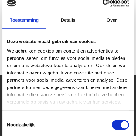
Toestemming
Details
Over
Stroomkabel 3x 0,75mm²
zwart Tasker 100 meter
Deze website maakt gebruik van cookies
€ 109,00
We gebruiken cookies om content en advertenties te
€ 90,08
personaliseren, om functies voor social media te bieden
en om ons websiteverkeer te analyseren. Ook delen we
informatie over uw gebruik van onze site met onze
partners voor social media, adverteren en analyse. Deze
partners kunnen deze gegevens combineren met andere
informatie die u aan ze heeft verstrekt of die ze hebben
Kantoor
verzameld op basis van uw gebruik van hun services.
Bekijk onze blog pagina
Toestemmingsselectie
Stekkerdoos bureaublad
Noodzakelijk
Stekkerdoos keukenblad