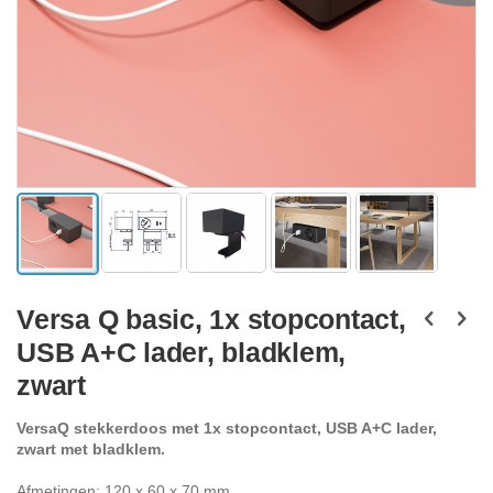
Ga
naar
Versa Q basic, 1x stopcontact,
het
USB A+C lader, bladklem,
begin
van
zwart
de
afbeeldingen-
VersaQ stekkerdoos met 1x stopcontact, USB A+C lader,
gallerij
zwart met bladklem.
Afmetingen: 120 x 60 x 70 mm