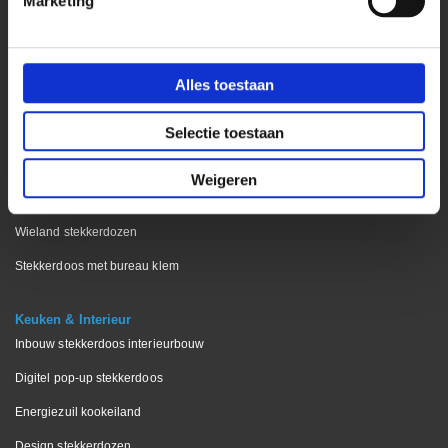
Marketing
Kantoor
Bekijk onze blog pagina
Alles toestaan
Stekkerdoos bureaublad
Stekkerdoos keukenblad
Selectie toestaan
Stekkerdoos vergadertafels
Weigeren
Stekkerdoos voor op bureau
Wieland stekkerdozen
Stekkerdoos met bureau klem
Keuken & Interieur
Inbouw stekkerdoos interieurbouw
Digitel pop-up stekkerdoos
Energiezuil kookeiland
Design stekkerdozen