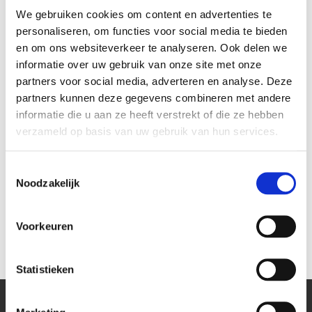
We gebruiken cookies om content en advertenties te
personaliseren, om functies voor social media te bieden
en om ons websiteverkeer te analyseren. Ook delen we
informatie over uw gebruik van onze site met onze
partners voor social media, adverteren en analyse. Deze
partners kunnen deze gegevens combineren met andere
informatie die u aan ze heeft verstrekt of die ze hebben
verzameld op basis van uw gebruik van hun services.
Versa Q 1x stopcontact Qi +
Versa Q 1x stopcontact Qi +
V
Toestemmingsselectie
USB A+C lader, bladklem+voet
USB A+C lader, bladklem wit
US
Noodzakelijk
zwart
€ 106,50
€ 124,99
€ 84,70
Voorkeuren
€ 103,30
€ 70,00
Statistieken