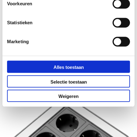
Voorkeuren
Statistieken
Marketing
FlipAround 3x stopcontact usb C/C lader wit
€ 181,50
€ 214,99
€ 150,00
Alles toestaan
Selectie toestaan
Weigeren