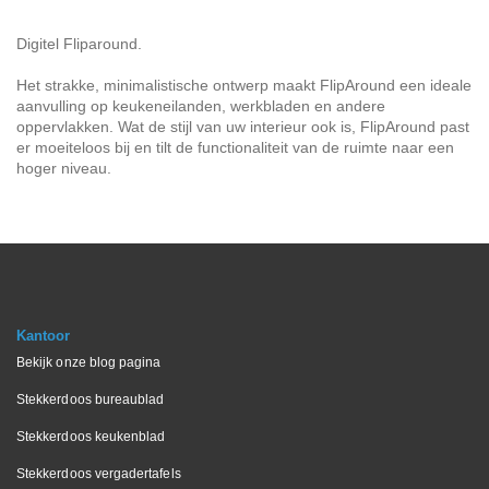
Digitel Fliparound.
Het strakke, minimalistische ontwerp maakt FlipAround een ideale
aanvulling op keukeneilanden, werkbladen en andere
oppervlakken. Wat de stijl van uw interieur ook is, FlipAround past
er moeiteloos bij en tilt de functionaliteit van de ruimte naar een
hoger niveau.
Kantoor
Bekijk onze blog pagina
Stekkerdoos bureaublad
Stekkerdoos keukenblad
Stekkerdoos vergadertafels