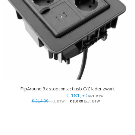
FlipAround 3x stopcontact usb C/C lader zwart
€ 181,50
€ 214,99
€ 150,00