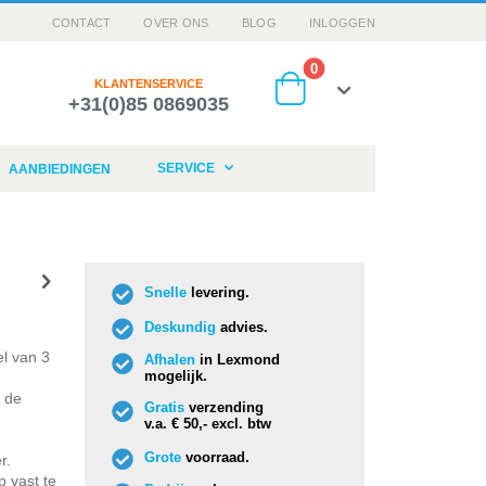
CONTACT
OVER ONS
BLOG
INLOGGEN
producten
0
KLANTENSERVICE
+31(0)85 0869035
Cart
SERVICE
AANBIEDINGEN
Snelle
levering.
Deskundig
advies.
l van 3
Afhalen
in Lexmond
mogelijk.
p de
Gratis
verzending
v.a. € 50,- excl. btw
Grote
voorraad.
r.
 vast te