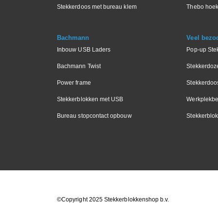
Stekkerdoos met bureau klem
Thebo hoek
Bachmann
Veel bezo
Inbouw USB Laders
Pop-up Ste
Bachmann Twist
Stekkerdoz
Power frame
Stekkerdoo
Stekkerblokken met USB
Werkplekbe
Bureau stopcontact opbouw
Stekkerblok
©Copyright 2025 Stekkerblokkenshop b.v.