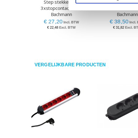
Step stekkerblok
Stekkerdoos 5-
3xstopcontact rood
connect line met s
Bachmann
Bachmann
€ 27,20
€ 38,50
€ 22,48
€ 31,82
VERGELIJKBARE PRODUCTEN