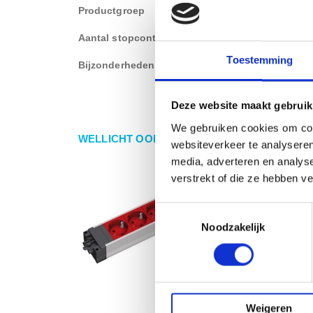
Productgroep
Stekkerdoos
Aantal stopcontact
3 stopcontacten
Toestemming
Bijzonderheden
Kinderbeveiliging
Deze website maakt gebruik
We gebruiken cookies om cont
WELLICHT OOK IETS VOOR U?
websiteverkeer te analyseren
media, adverteren en analys
verstrekt of die ze hebben v
Toestemmingsselectie
Noodzakelijk
Weigeren