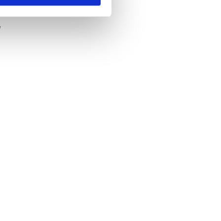
voudig
bel