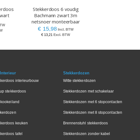
erdoos
Stekkerdoos 6 voudig
zwart
Bachmann zwart 3m
netsnoer monteerbaar
€ 15,98
€ 13,21
nterieur
Stekkerdozen
kkerdoos interieurbouw
Witte stekkerdozen
-up stekkerdoos
Stekkerdozen met schakelaar
 kookeiland
Stekkerdozen met 6 stopcontacten
kkerdozen
Stekkerdozen met 8 stopcontacten
kkerdoos keuken
Brennenstuhl stekkerdoos
kerdoos tafel
Stekkerdozen zonder kabel