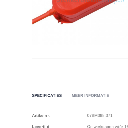
Ga
naar
het
begin
van
de
afbeeldingen-
SPECIFICATIES
MEER INFORMATIE
gallerij
Meer
Artikelnr.
07BM388.371
informatie
Levertijd
Op werkdagen vóór 16.