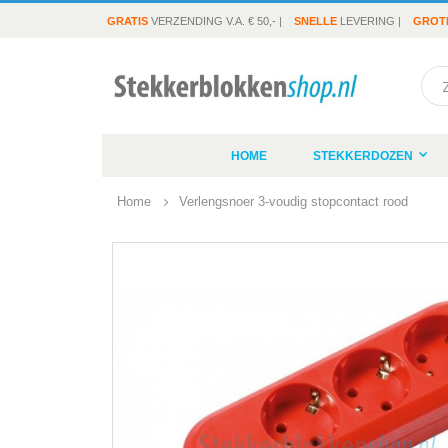
GRATIS
VERZENDING V.A. € 50,- |
SNELLE
LEVERING |
GROT
Sea
HOME
STEKKERDOZEN
Home
Verlengsnoer 3-voudig stopcontact rood
Ga
naar
het
einde
van
de
afbeeldingen-
gallerij