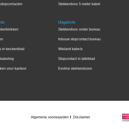
stopcontacten
Stekkerdoos 5 meter kabel
cht
Uitgelicht
kkerblokken
Stekkerdoos onder bureau
en
Inbouw stopcontact bureau
s in keukenblad
Wieland kabels
kabeling
Stopcontact in tafelblad
ken voor kantoor
Evoline stekkerdozen
Algemene voorwaarden
Disclaimer