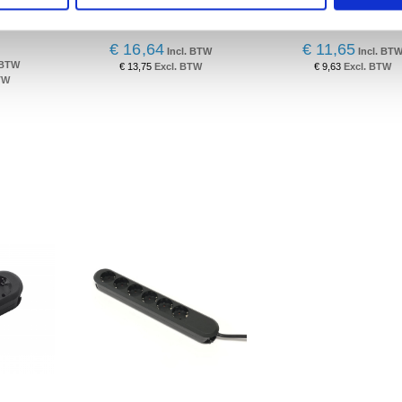
voudig
Bachmann Step 5-voudig
Stekkerdoos Selly 3-
chakelaar
stekkerblok
monteerbaar 3m ka
€ 16,64
€ 11,65
€ 13,75
€ 9,63