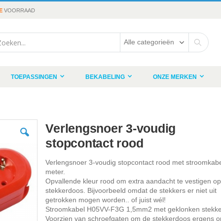
E
VOORRAAD
rch
Search
TOEPASSINGEN
BEKABELING
ONZE MERKEN
Verlengsnoer 3-voudig
stopcontact rood
Verlengsnoer 3-voudig stopcontact rood met stroomkabe
meter.
Opvallende kleur rood om extra aandacht te vestigen o
stekkerdoos. Bijvoorbeeld omdat de stekkers er niet uit
getrokken mogen worden.. of juist wél!
Stroomkabel H05VV-F3G 1,5mm2 met geklonken stekke
Voorzien van schroefgaten om de stekkerdoos ergens op