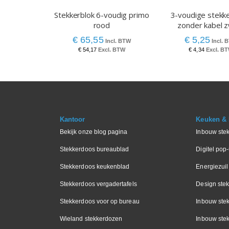
Stekkerblok 6-voudig primo
3-voudige stekk
rood
zonder kabel 
€ 65,55
€ 5,25
€ 54,17
€ 4,34
Kantoor
Keuken & I
Bekijk onze blog pagina
Inbouw ste
Stekkerdoos bureaublad
Digitel pop
Stekkerdoos keukenblad
Energiezuil
Stekkerdoos vergadertafels
Design ste
Stekkerdoos voor op bureau
Inbouw ste
Wieland stekkerdozen
Inbouw stek