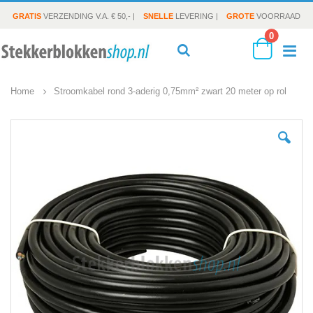
GRATIS
VERZENDING V.A. € 50,- |
SNELLE
LEVERING |
GROTE
VOORRAAD
producte
0
To
Search
Cart
Home
Stroomkabel rond 3-aderig 0,75mm² zwart 20 meter op rol
Na
Ga
naar
het
einde
van
de
afbeeldingen-
gallerij