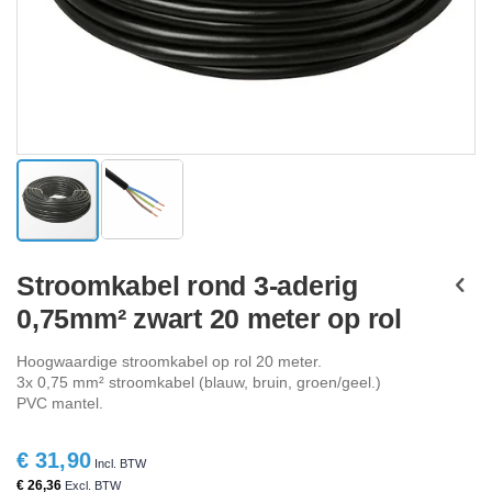
Ga
naar
Stroomkabel rond 3-aderig
het
0,75mm² zwart 20 meter op rol
begin
van
de
Hoogwaardige stroomkabel op rol 20 meter.
afbeeldingen-
3x 0,75 mm² stroomkabel (blauw, bruin, groen/geel.)
gallerij
PVC mantel.
€ 31,90
€ 26,36