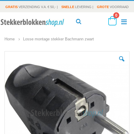
GRATIS
VERZENDING V.A. € 50,- |
SNELLE
LEVERING |
GROTE
VOORRAAD
producte
0
To
Search
Cart
Home
Losse montage stekker Bachmann zwart
Na
Ga
naar
het
einde
van
de
afbeeldingen-
gallerij