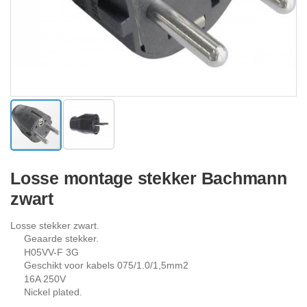
Ga
naar
Losse montage stekker Bachmann
het
zwart
begin
van
de
Losse stekker zwart.
afbeeldingen-
Geaarde stekker.
gallerij
H05VV-F 3G
Geschikt voor kabels 075/1.0/1,5mm2
16A 250V
Nickel plated.