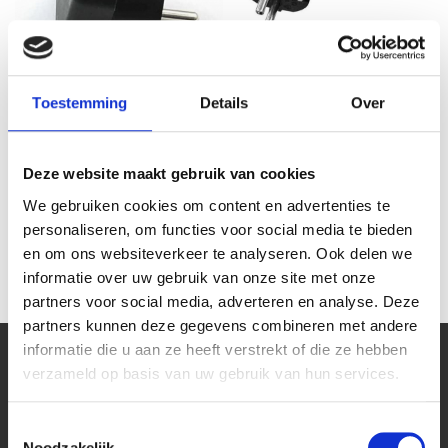
Toestemming
Details
Over
Platte haakse stekker geaard
Stroomkabel H05VV-F 3G
St
Deze website maakt gebruik van cookies
zwart
1,5mm² haakse stekker 3
meter
We gebruiken cookies om content en advertenties te
€ 2,20
€ 8,20
personaliseren, om functies voor social media te bieden
€ 1,82
€ 6,78
en om ons websiteverkeer te analyseren. Ook delen we
informatie over uw gebruik van onze site met onze
partners voor social media, adverteren en analyse. Deze
partners kunnen deze gegevens combineren met andere
informatie die u aan ze heeft verstrekt of die ze hebben
verzameld op basis van uw gebruik van hun services.
Kantoor
Toestemmingsselectie
Bekijk onze blog pagina
Noodzakelijk