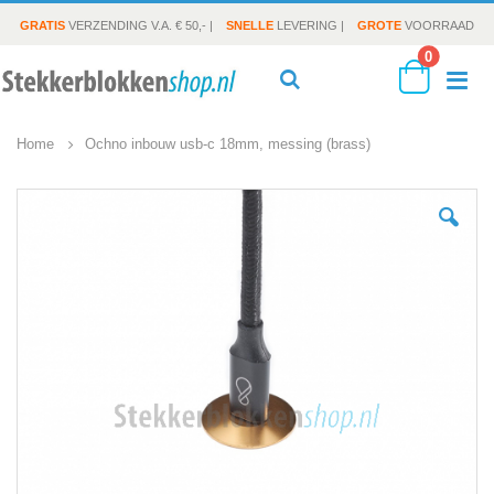
GRATIS
VERZENDING V.A. € 50,- |
SNELLE
LEVERING |
GROTE
VOORRAAD
producte
0
To
Search
Cart
Home
Ochno inbouw usb-c 18mm, messing (brass)
Na
Ga
naar
het
einde
van
de
afbeeldingen-
gallerij