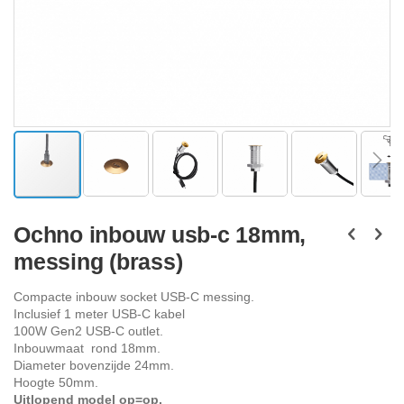
Ga
naar
Ochno inbouw usb-c 18mm,
het
messing (brass)
begin
van
de
Compacte inbouw socket USB-C messing.
afbeeldingen-
Inclusief 1 meter USB-C kabel
gallerij
100W Gen2 USB-C outlet.
Inbouwmaat rond 18mm.
Diameter bovenzijde 24mm.
Hoogte 50mm.
Uitlopend model op=op.