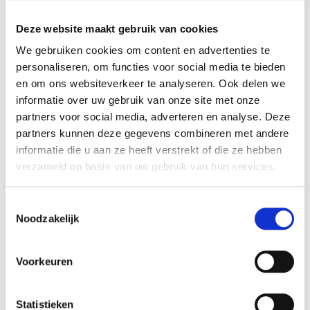
Deze website maakt gebruik van cookies
VERGELIJKBARE PRODUCTEN
We gebruiken cookies om content en advertenties te
personaliseren, om functies voor social media te bieden
en om ons websiteverkeer te analyseren. Ook delen we
informatie over uw gebruik van onze site met onze
partners voor social media, adverteren en analyse. Deze
partners kunnen deze gegevens combineren met andere
informatie die u aan ze heeft verstrekt of die ze hebben
verzameld op basis van uw gebruik van hun services.
Toestemmingsselectie
Noodzakelijk
Powerbox met deksel
Charge inbouw unit
Voorkeuren
3xstopcontact en 2x usb-c
stopcontact usb-A+C lader
zwart
€ 38,72
€ 139,15
Statistieken
€ 32,00