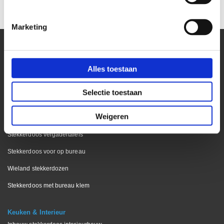
€ 115,00
Marketing
Alles toestaan
Kantoor
Bekijk onze blog pagina
Selectie toestaan
Stekkerdoos bureaublad
Weigeren
Stekkerdoos keukenblad
Stekkerdoos vergadertafels
Stekkerdoos voor op bureau
Wieland stekkerdozen
Stekkerdoos met bureau klem
Keuken & Interieur