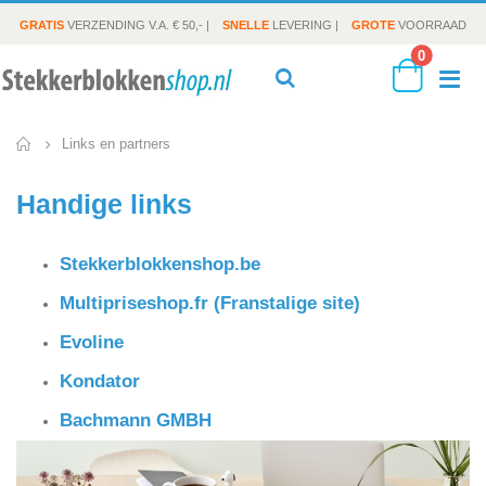
GRATIS
VERZENDING V.A. € 50,- |
SNELLE
LEVERING |
GROTE
VOORRAAD
producte
0
To
Search
Cart
Links en partners
Na
Handige links
Stekkerblokkenshop.be
Multipriseshop.fr (Franstalige site)
Evoline
Kondator
Bachmann GMBH