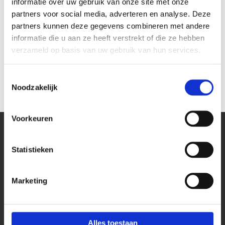
informatie over uw gebruik van onze site met onze
partners voor social media, adverteren en analyse. Deze
partners kunnen deze gegevens combineren met andere
informatie die u aan ze heeft verstrekt of die ze hebben
Haakse stekker geaard zwart
Bachmann contrastekker
verzameld op basis van uw gebruik van hun services.
robuust zwart
€ 5,99
€ 6,24
€ 4,95
€ 5,16
Toestemmingsselectie
Noodzakelijk
Voorkeuren
Statistieken
Kantoor
Bekijk onze blog pagina
Marketing
Stekkerdoos bureaublad
Stekkerdoos keukenblad
Stekkerdoos vergadertafels
Alles toestaan