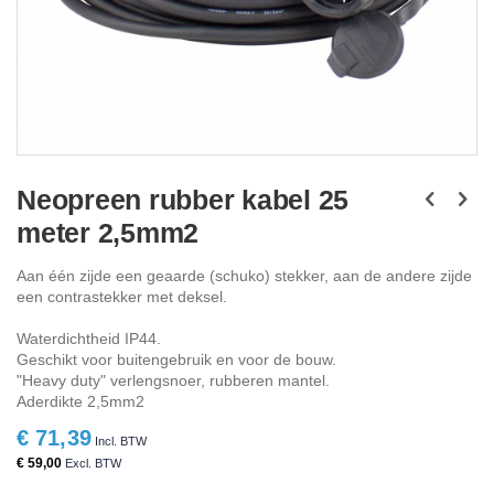
Ga
naar
Neopreen rubber kabel 25
het
meter 2,5mm2
begin
van
de
Aan één zijde een geaarde (schuko) stekker, aan de andere zijde
afbeeldingen-
een contrastekker met deksel.
gallerij
Waterdichtheid IP44.
Geschikt voor buitengebruik en voor de bouw.
"Heavy duty" verlengsnoer, rubberen mantel.
Aderdikte 2,5mm2
€ 71,39
€ 59,00