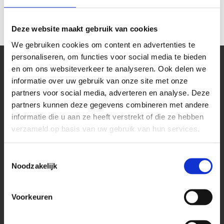
Meer informatie
Downloads
Deze website maakt gebruik van cookies
We gebruiken cookies om content en advertenties te
personaliseren, om functies voor social media te bieden
en om ons websiteverkeer te analyseren. Ook delen we
informatie over uw gebruik van onze site met onze
Kantoor
partners voor social media, adverteren en analyse. Deze
Bekijk onze blog pagina
partners kunnen deze gegevens combineren met andere
informatie die u aan ze heeft verstrekt of die ze hebben
Stekkerdoos bureaublad
verzameld op basis van uw gebruik van hun services.
Stekkerdoos keukenblad
Stekkerdoos vergadertafels
Toestemmingsselectie
Noodzakelijk
Stekkerdoos voor op bureau
Wieland stekkerdozen
Voorkeuren
Stekkerdoos met bureau klem