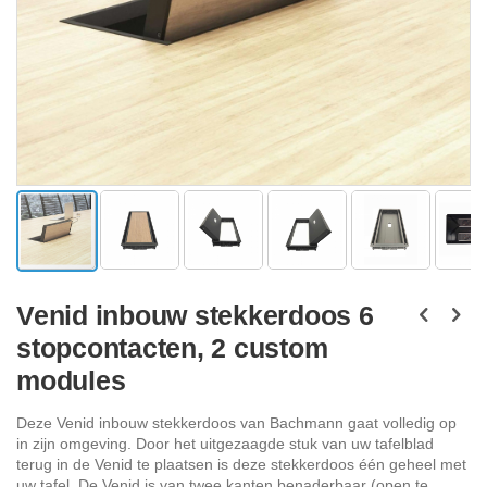
Ga
naar
Venid inbouw stekkerdoos 6
het
stopcontacten, 2 custom
begin
van
modules
de
afbeeldingen-
Deze Venid inbouw stekkerdoos van Bachmann gaat volledig op
gallerij
in zijn omgeving. Door het uitgezaagde stuk van uw tafelblad
terug in de Venid te plaatsen is deze stekkerdoos één geheel met
uw tafel. De Venid is van twee kanten benaderbaar (open te