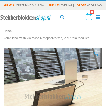
GRATIS
VERZENDING V.A. € 50,- |
SNELLE
LEVERING |
GROTE
VOORRAAD
producte
0
To
Search
Cart
Home
Na
Venid inbouw stekkerdoos 6 stopcontacten, 2 custom modules
Ga
naar
het
einde
van
de
afbeeldingen-
gallerij