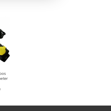
doos
meter