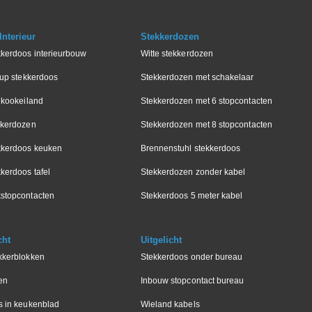
nterieur
Stekkerdozen
kkerdoos interieurbouw
Witte stekkerdozen
-up stekkerdoos
Stekkerdozen met schakelaar
 kookeiland
Stekkerdozen met 6 stopcontacten
kkerdozen
Stekkerdozen met 8 stopcontacten
kkerdoos keuken
Brennenstuhl stekkerdoos
kerdoos tafel
Stekkerdozen zonder kabel
stopcontacten
Stekkerdoos 5 meter kabel
cht
Uitgelicht
kkerblokken
Stekkerdoos onder bureau
en
Inbouw stopcontact bureau
s in keukenblad
Wieland kabels