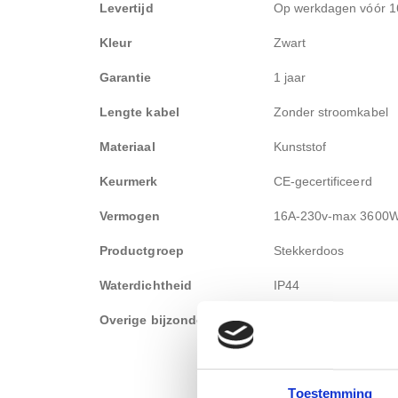
Levertijd
Op werkdagen vóór 16
Kleur
Zwart
Garantie
1 jaar
Lengte kabel
Zonder stroomkabel
Materiaal
Kunststof
Keurmerk
CE-gecertificeerd
Vermogen
16A-230v-max 3600
Productgroep
Stekkerdoos
Waterdichtheid
IP44
Overige bijzonderheden:
Spatwaterdicht
Toestemming