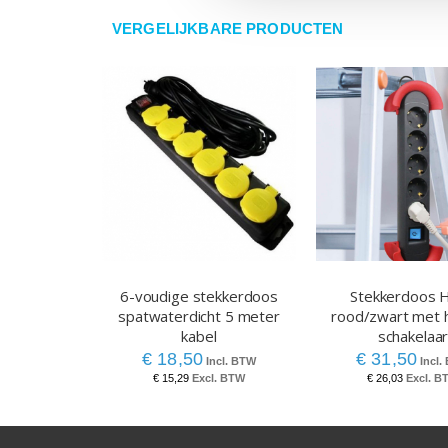
VERGELIJKBARE PRODUCTEN
6-voudige stekkerdoos
Stekkerdoos 
spatwaterdicht 5 meter
rood/zwart met 
kabel
schakelaa
€ 18,50
€ 31,50
€ 15,29
€ 26,03