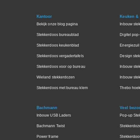
Kantoor
Keuken & I
Bekijk onze blog pagina
Inbouw ste
Stekkerdoos bureaublad
Digitel pop
Stekkerdoos keukenblad
Energiezuil
Stekkerdoos vergadertafels
Design ste
Stekkerdoos voor op bureau
Inbouw ste
Wieland stekkerdozen
Inbouw stek
Stekkerdoos met bureau klem
Thebo hoek
Bachmann
Veel bezo
Inbouw USB Laders
Pop-up Ste
Bachmann Twist
Stekkerdoz
Power frame
Stekkerdoo