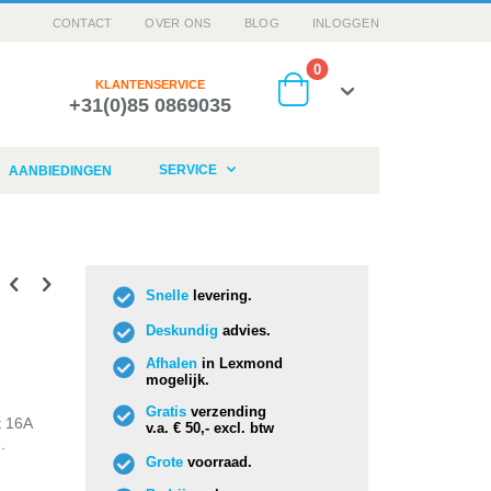
CONTACT
OVER ONS
BLOG
INLOGGEN
producten
0
KLANTENSERVICE
+31(0)85 0869035
Cart
SERVICE
AANBIEDINGEN
Snelle
levering.
Deskundig
advies.
Afhalen
in Lexmond
mogelijk.
Gratis
verzending
t 16A
v.a. € 50,- excl. btw
.
Grote
voorraad.