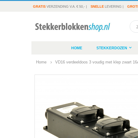
GRATIS
VERZENDING V.A. € 50,- |
SNELLE
LEVERING |
GROT
Sea
HOME
STEKKERDOZEN
Home
VD16 verdeeldoos 3 voudig met klep zwart 16
Ga
naar
het
einde
van
de
afbeeldingen-
gallerij