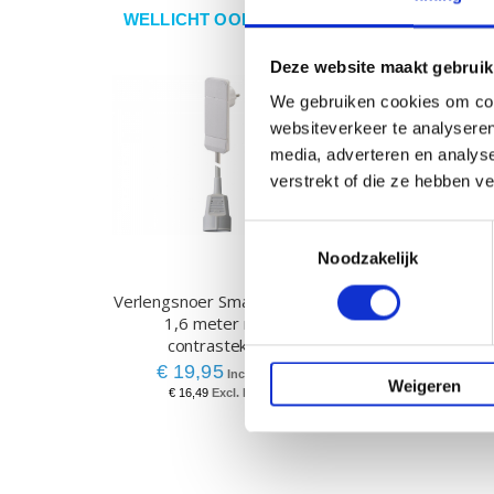
WELLICHT OOK IETS VOOR U?
Deze website maakt gebruik
We gebruiken cookies om cont
websiteverkeer te analyseren
media, adverteren en analys
verstrekt of die ze hebben v
Toestemmingsselectie
Noodzakelijk
Verlengsnoer Smart plug wit
Powerdot USB-C la
1,6 meter met
montagebeugel,
contrastekker
€ 83,50
€ 19,95
€ 69,01
Weigeren
€ 16,49