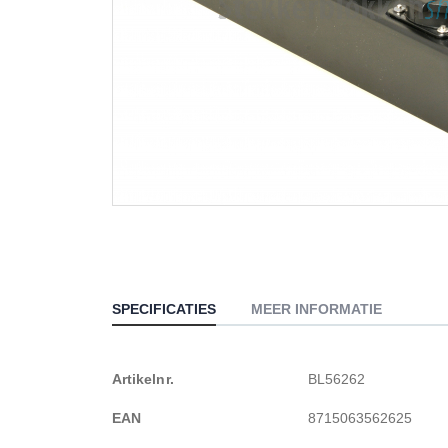
Ga
naar
het
begin
van
SPECIFICATIES
MEER INFORMATIE
de
afbeeldingen-
gallerij
Meer
Artikelnr.
BL56262
informatie
EAN
8715063562625