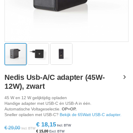
Ga
naar
Nedis Usb-A/C adapter (45W-
het
12W), zwart
begin
van
de
45 W en 12 W gelijktijdig opladen
afbeeldingen-
Handige adapter met USB-C én USB-A in één.
gallerij
Automatische Voltageselectie.
OP=OP.
Sneller opladen met USB-C?
Bekijk de 65Watt USB-C adapter.
€ 18,15
Special
€ 29,00
Price
€ 15,00