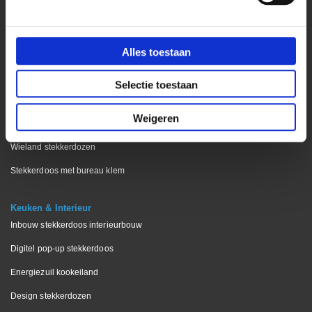
Kantoor
Bekijk onze blog pagina
Alles toestaan
Stekkerdoos bureaublad
Stekkerdoos keukenblad
Selectie toestaan
Stekkerdoos vergadertafels
Weigeren
Stekkerdoos voor op bureau
Wieland stekkerdozen
Stekkerdoos met bureau klem
Keuken & Interieur
Inbouw stekkerdoos interieurbouw
Digitel pop-up stekkerdoos
Energiezuil kookeiland
Design stekkerdozen