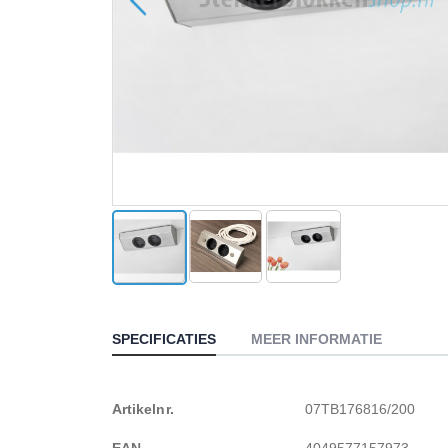
Ga
naar
het
SPECIFICATIES
MEER INFORMATIE
begin
van
de
Meer
Artikelnr.
07TB176816/200
afbeeldingen-
gallerij
informatie
EAN
4049577157973