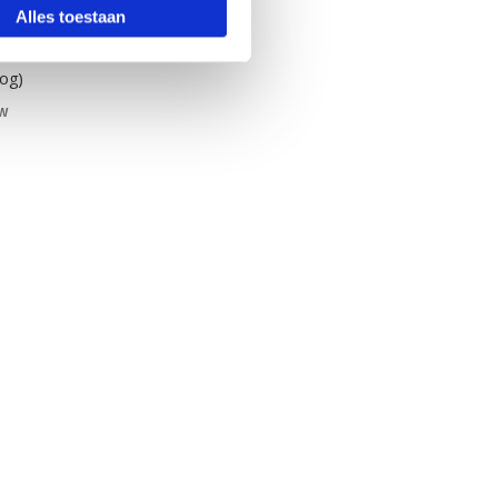
Alles toestaan
Thebo
oog)