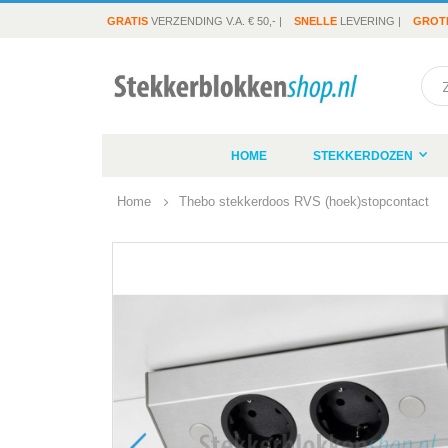
GRATIS
VERZENDING V.A. € 50,- |
SNELLE
LEVERING |
GROT
Sea
HOME
STEKKERDOZEN
Home
Thebo stekkerdoos RVS (hoek)stopcontact
Ga
naar
het
einde
van
de
afbeeldingen-
gallerij