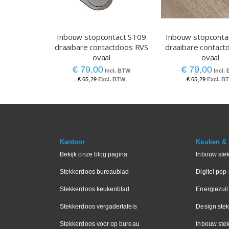
Inbouw stopcontact ST09
Inbouw stopconta
draaibare contactdoos RVS
draaibare contact
ovaal
ovaal
€ 79,00
€ 79,00
€ 65,29
€ 65,29
Kantoor
Keuken & I
Bekijk onze blog pagina
Inbouw ste
Stekkerdoos bureaublad
Digitel pop
Stekkerdoos keukenblad
Energiezuil
Stekkerdoos vergadertafels
Design ste
Stekkerdoos voor op bureau
Inbouw ste