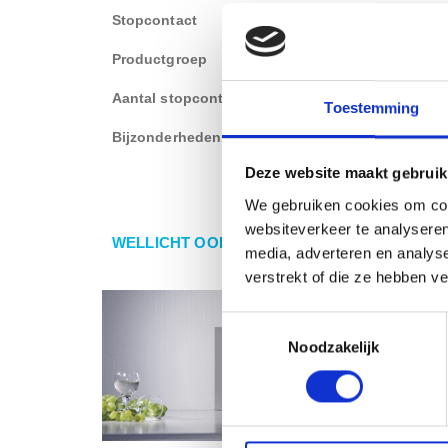
Stopcontact
Type-F (randaarde)
Productgroep
Hoek stopcontact
Aantal stopcontact
2 stopcontacten
Toestemming
Bijzonderheden
Kinderbeveiliging
Deze website maakt gebruik
We gebruiken cookies om cont
websiteverkeer te analyseren
WELLICHT OOK IETS VOOR U?
media, adverteren en analys
verstrekt of die ze hebben v
Toestemmingsselectie
Noodzakelijk