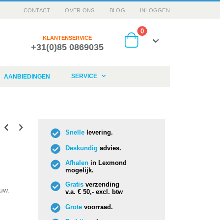
CONTACT
OVER ONS
BLOG
INLOGGEN
producten
0
KLANTENSERVICE
+31(0)85 0869035
Cart
SERVICE
AANBIEDINGEN
Snelle
levering.
Deskundig
advies.
Afhalen
in Lexmond
mogelijk.
Gratis
verzending
uw.
v.a. € 50,- excl. btw
Grote
voorraad.