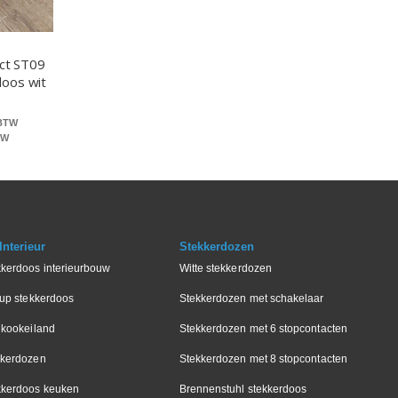
ct ST09
doos wit
nterieur
Stekkerdozen
kkerdoos interieurbouw
Witte stekkerdozen
-up stekkerdoos
Stekkerdozen met schakelaar
 kookeiland
Stekkerdozen met 6 stopcontacten
kkerdozen
Stekkerdozen met 8 stopcontacten
kkerdoos keuken
Brennenstuhl stekkerdoos