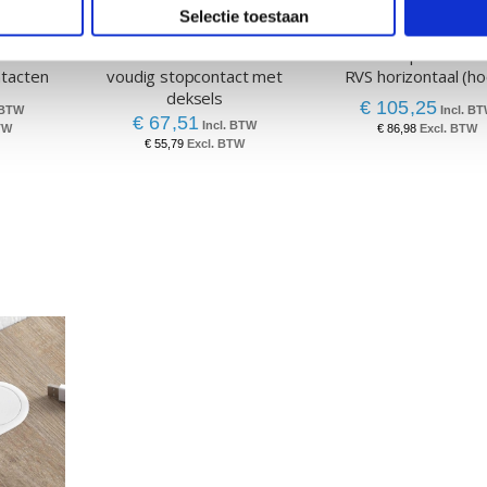
Selectie toestaan
 zwart
RVS stekkerdoos Thebo 2-
Dubbel stopcontact 
tacten
voudig stopcontact met
RVS horizontaal (h
deksels
€ 105,25
€ 67,51
€ 86,98
€ 55,79