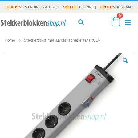
GRATIS
VERZENDING V.A. € 50,- |
SNELLE
LEVERING |
GROTE
VOORRAAD
producte
0
To
Search
Cart
Home
Stekkerdoos met aardlekschakelaar (RCD)
Na
Ga
naar
het
einde
van
de
afbeeldingen-
gallerij