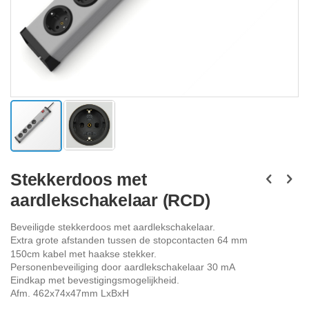
Ga
naar
Stekkerdoos met
het
aardlekschakelaar (RCD)
begin
van
de
Beveiligde stekkerdoos met aardlekschakelaar.
afbeeldingen-
Extra grote afstanden tussen de stopcontacten 64 mm
gallerij
150cm kabel met haakse stekker.
Personenbeveiliging door aardlekschakelaar 30 mA
Eindkap met bevestigingsmogelijkheid.
Afm. 462x74x47mm LxBxH