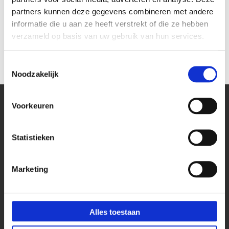
6-voudige stekkerdoos
4-voudige stekkerdoos
partners kunnen deze gegevens combineren met andere
Aluminium Ehmann 5 meter
Aluminium Ehmann 5 meter
sc
informatie die u aan ze heeft verstrekt of die ze hebben
kabel
kabel
verzameld op basis van uw gebruik van hun services.
€ 53,49
€ 47,19
€ 44,21
€ 39,00
Toestemmingsselectie
Noodzakelijk
Voorkeuren
Kantoor
Statistieken
Bekijk onze blog pagina
Stekkerdoos bureaublad
Marketing
Stekkerdoos keukenblad
Stekkerdoos vergadertafels
Stekkerdoos voor op bureau
Alles toestaan
Wieland stekkerdozen