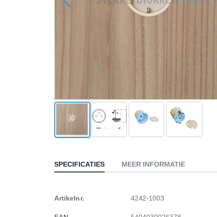
Ga
naar
het
SPECIFICATIES
MEER INFORMATIE
begin
van
de
Meer
Artikelnr.
4242-1003
afbeeldingen-
gallerij
informatie
EAN
5404030026378