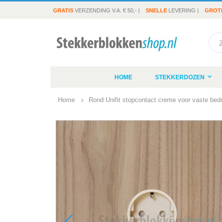
GRATIS
VERZENDING V.A. € 50,- |
SNELLE
LEVERING |
GROT
Sea
HOME
STEKKERDOZEN
Home
Rond Unifit stopcontact creme voor vaste bed
Ga
naar
het
einde
van
de
afbeeldingen-
gallerij