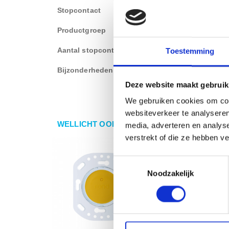
Stopcontact
Type-F (randaarde)
Productgroep
Inbouw stekkerblok
Aantal stopcontact
1 stopcontact
Toestemming
Bijzonderheden
Kinderbeveiliging
Deze website maakt gebruik
We gebruiken cookies om cont
websiteverkeer te analyseren
WELLICHT OOK IETS VOOR U?
media, adverteren en analys
verstrekt of die ze hebben v
Toestemmingsselectie
Noodzakelijk