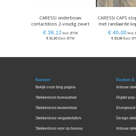
CARESSI onderbouw
CARESSI CAPS sto
contactdoos 2-voudig zwart
met randaarde ko
€ 38,12
€ 40,00
€ 31,50
€ 33,06
Kantoor
Keuken & I
Bekijk onze blog pagina
Inbouw ste
Stekkerdoos bureaublad
Digitel pop
Stekkerdoos keukenblad
Energiezuil
Stekkerdoos vergadertafels
Design ste
Stekkerdoos voor op bureau
Inbouw ste