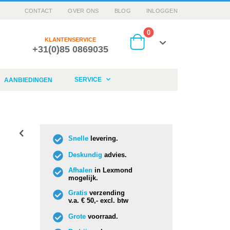
CONTACT
OVER ONS
BLOG
INLOGGEN
producten
0
KLANTENSERVICE
+31(0)85 0869035
Cart
SERVICE
AANBIEDINGEN
Snelle
levering.
Deskundig
advies.
Afhalen
in Lexmond
mogelijk.
Gratis
verzending
v.a. € 50,- excl. btw
Grote
voorraad.