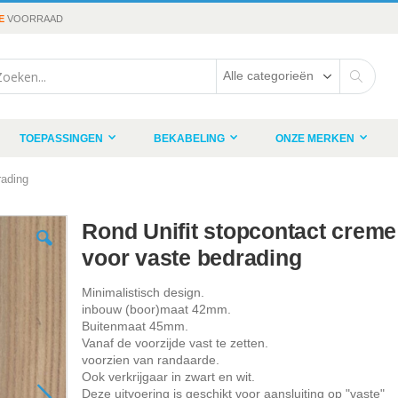
E
VOORRAAD
rch
Search
TOEPASSINGEN
BEKABELING
ONZE MERKEN
rading
Rond Unifit stopcontact creme
voor vaste bedrading
Minimalistisch design.
inbouw (boor)maat 42mm.
Buitenmaat 45mm.
Vanaf de voorzijde vast te zetten.
voorzien van randaarde.
Ook verkrijgaar in zwart en wit.
Deze uitvoering is geschikt voor aansluiting op "vaste"