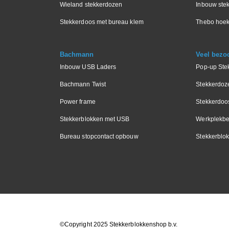
Wieland stekkerdozen
Inbouw stek
Stekkerdoos met bureau klem
Thebo hoek
Bachmann
Veel bezo
Inbouw USB Laders
Pop-up Ste
Bachmann Twist
Stekkerdoz
Power frame
Stekkerdoo
Stekkerblokken met USB
Werkplekbe
Bureau stopcontact opbouw
Stekkerblok
©Copyright 2025 Stekkerblokkenshop b.v.