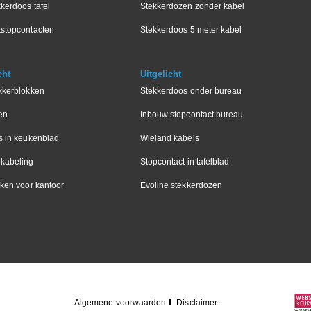
kerdoos tafel
Stekkerdozen zonder kabel
stopcontacten
Stekkerdoos 5 meter kabel
cht
Uitgelicht
kkerblokken
Stekkerdoos onder bureau
en
Inbouw stopcontact bureau
s in keukenblad
Wieland kabels
kabeling
Stopcontact in tafelblad
ken voor kantoor
Evoline stekkerdozen
Algemene voorwaarden
Disclaimer