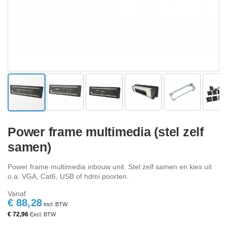
Ga
naar
Power frame multimedia (stel zelf
het
samen)
begin
van
de
Power frame multimedia inbouw unit. Stel zelf samen en kies uit
afbeeldingen-
o.a. VGA, Cat6, USB of hdmi poorten.
gallerij
Vanaf
€ 88,28
€ 72,96