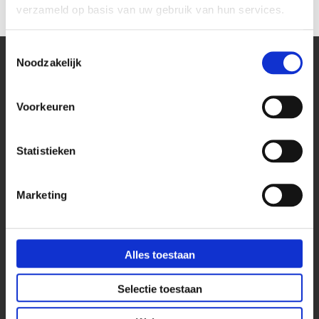
verzameld op basis van uw gebruik van hun services.
Toestemmingsselectie
Noodzakelijk
Kantoor
Voorkeuren
Bekijk onze blog pagina
Stekkerdoos bureaublad
Statistieken
Stekkerdoos keukenblad
Stekkerdoos vergadertafels
Marketing
Stekkerdoos voor op bureau
Wieland stekkerdozen
Alles toestaan
Stekkerdoos met bureau klem
Selectie toestaan
Keuken & Interieur
Inbouw stekkerdoos interieurbouw