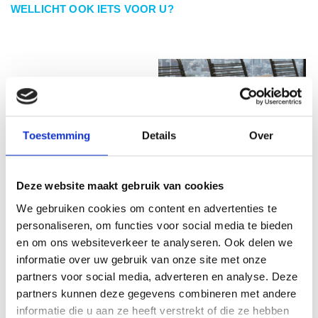
WELLICHT OOK IETS VOOR U?
Toestemming
Details
Over
Deze website maakt gebruik van cookies
We gebruiken cookies om content en advertenties te
personaliseren, om functies voor social media te bieden
Power frame cover
Venid inbouw stekkerdoos 4
S
en om ons websiteverkeer te analyseren. Ook delen we
1xstopcontact, usb lader
stopcontacten, 2 USB laders
informatie over uw gebruik van onze site met onze
1xcustom module
en 3 custom modules
partners voor social media, adverteren en analyse. Deze
€ 222,45
€ 307,67
partners kunnen deze gegevens combineren met andere
€ 183,84
€ 254,27
informatie die u aan ze heeft verstrekt of die ze hebben