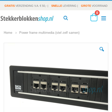
GRATIS
VERZENDING V.A. € 50,- |
SNELLE
LEVERING |
GROTE
VOORRAAD
producte
0
To
Search
Cart
Home
Power frame multimedia (stel zelf samen)
Na
Ga
naar
het
einde
van
de
afbeeldingen-
gallerij