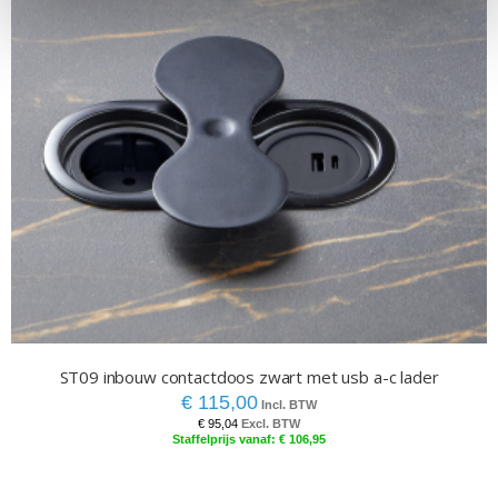
ST09 inbouw contactdoos zwart met usb a-c lader
€ 115,00
€ 95,04
€ 106,95