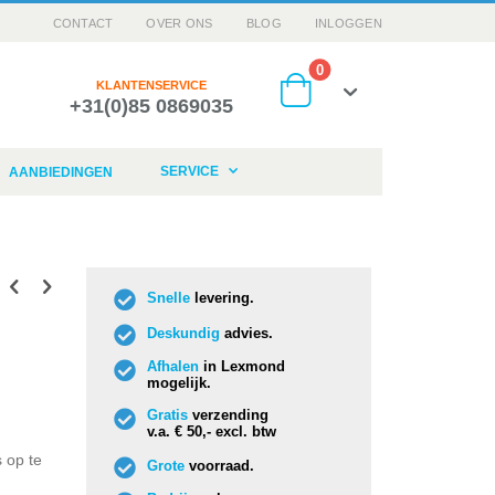
CONTACT
OVER ONS
BLOG
INLOGGEN
producten
0
KLANTENSERVICE
+31(0)85 0869035
Cart
SERVICE
AANBIEDINGEN
Snelle
levering.
Deskundig
advies.
Afhalen
in Lexmond
mogelijk.
Gratis
verzending
v.a. € 50,- excl. btw
 op te
Grote
voorraad.