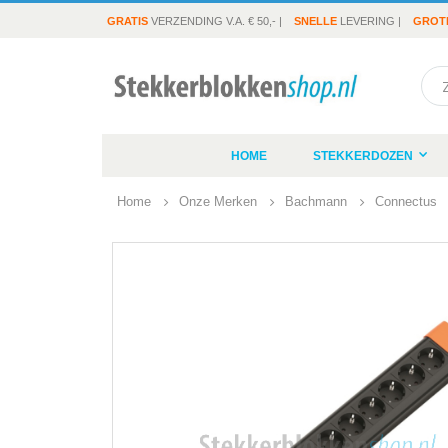
GRATIS
VERZENDING V.A. € 50,- |
SNELLE
LEVERING |
GROT
Sea
HOME
STEKKERDOZEN
Home
Onze Merken
Bachmann
Connectus
Ga
naar
het
einde
van
de
afbeeldingen-
gallerij