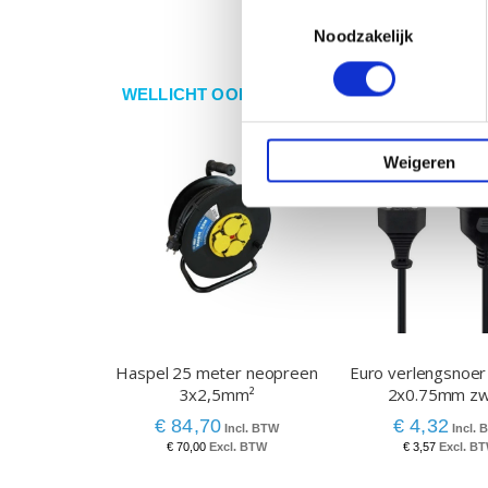
Toestemmingsselectie
Noodzakelijk
WELLICHT OOK IETS VOOR U?
Weigeren
Haspel 25 meter neopreen
Euro verlengsnoer
3x2,5mm²
2x0.75mm zw
€ 84,70
€ 4,32
€ 70,00
€ 3,57