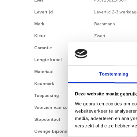
Levertijd
Levertijd 2-3 werkda
Merk
Bachmann
Kleur
Zwart
Garantie
1 jaar
Lengte kabel
200cm
Materiaal
Kunststof
Toestemming
Keurmerk
CE-gecertificeerd
Deze website maakt gebruik
Toepassing
Algemene toepassing
We gebruiken cookies om cont
Voorzien van schakelaar
Ja
websiteverkeer te analyseren
media, adverteren en analys
Stopcontact
Type-F (randaarde)
verstrekt of die ze hebben v
Overige bijzonderheden:
Frequentie filter, Ove