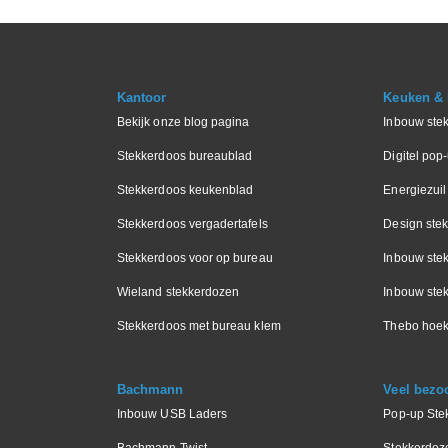
Kantoor
Keuken & I
Bekijk onze blog pagina
Inbouw ste
Stekkerdoos bureaublad
Digitel pop
Stekkerdoos keukenblad
Energiezuil
Stekkerdoos vergadertafels
Design ste
Stekkerdoos voor op bureau
Inbouw ste
Wieland stekkerdozen
Inbouw stek
Stekkerdoos met bureau klem
Thebo hoek
Bachmann
Veel bezo
Inbouw USB Laders
Pop-up Ste
Bachmann Twist
Stekkerdoz