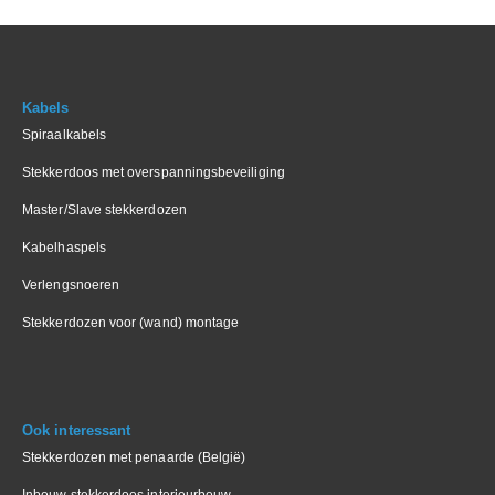
Kabels
Spiraalkabels
Stekkerdoos met overspanningsbeveiliging
Master/Slave stekkerdozen
Kabelhaspels
Verlengsnoeren
Stekkerdozen voor (wand) montage
Ook interessant
Stekkerdozen met penaarde (België)
Inbouw stekkerdoos interieurbouw