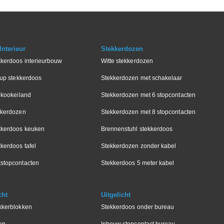
nterieur
Stekkerdozen
kkerdoos interieurbouw
Witte stekkerdozen
-up stekkerdoos
Stekkerdozen met schakelaar
 kookeiland
Stekkerdozen met 6 stopcontacten
kkerdozen
Stekkerdozen met 8 stopcontacten
kkerdoos keuken
Brennenstuhl stekkerdoos
kerdoos tafel
Stekkerdozen zonder kabel
stopcontacten
Stekkerdoos 5 meter kabel
cht
Uitgelicht
kkerblokken
Stekkerdoos onder bureau
en
Inbouw stopcontact bureau