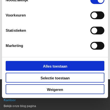
Voorkeuren
Statistieken
Marketing
Tuinhaspel Perel
Bachmann Hook outdoor
oranje/groen 25 meter
IP44 met schakelaar
€ 42,94
€ 33,90
€ 22,99
€ 35,49
Alles toestaan
€ 19,00
Selectie toestaan
Weigeren
Kantoor
Bekijk onze blog pagina