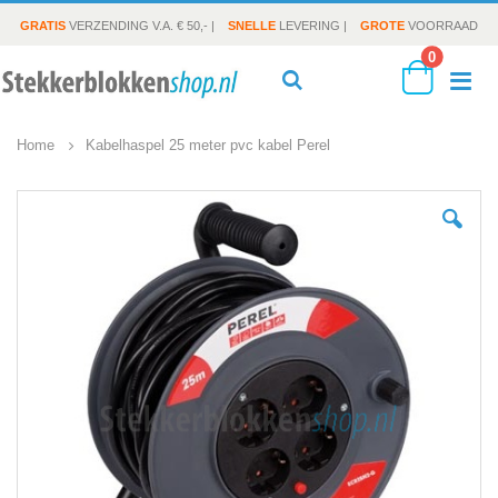
GRATIS
VERZENDING V.A. € 50,- |
SNELLE
LEVERING |
GROTE
VOORRAAD
producte
0
To
Search
Cart
Home
Kabelhaspel 25 meter pvc kabel Perel
Na
Ga
naar
het
einde
van
de
afbeeldingen-
gallerij