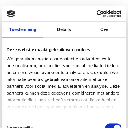
Kabelhaspel 10 meter kabel
Kabelhaspel 10 meter,
zwart Bachmann
rood/zwart
€ 32,49
€ 19,99
Toestemming
Details
Over
€ 29,04
€ 16,49
€ 24,00
€ 13,63
Deze website maakt gebruik van cookies
We gebruiken cookies om content en advertenties te
personaliseren, om functies voor social media te bieden
en om ons websiteverkeer te analyseren. Ook delen we
informatie over uw gebruik van onze site met onze
partners voor social media, adverteren en analyse. Deze
VERGELIJKBARE PRODUCTEN
partners kunnen deze gegevens combineren met andere
informatie die u aan ze heeft verstrekt of die ze hebben
verzameld op basis van uw gebruik van hun services.
Toestemmingsselectie
Noodzakelijk