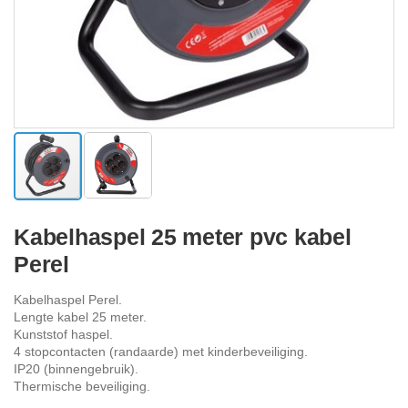
Ga
naar
Kabelhaspel 25 meter pvc kabel
het
Perel
begin
van
de
Kabelhaspel Perel.
afbeeldingen-
Lengte kabel 25 meter.
gallerij
Kunststof haspel.
4 stopcontacten (randaarde) met kinderbeveiliging.
IP20 (binnengebruik).
Thermische beveiliging.