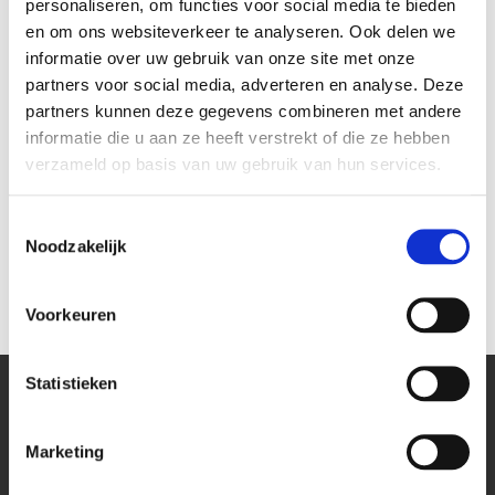
personaliseren, om functies voor social media te bieden
en om ons websiteverkeer te analyseren. Ook delen we
informatie over uw gebruik van onze site met onze
partners voor social media, adverteren en analyse. Deze
partners kunnen deze gegevens combineren met andere
informatie die u aan ze heeft verstrekt of die ze hebben
verzameld op basis van uw gebruik van hun services.
Evoline Express type 910
Elevator Bachmann
stekkerdoos 4-voudig
2xstopcontact zwart
Toestemmingsselectie
€ 18,15
€ 119,79
Noodzakelijk
€ 15,00
€ 99,00
Voorkeuren
Statistieken
Kantoor
Marketing
Bekijk onze blog pagina