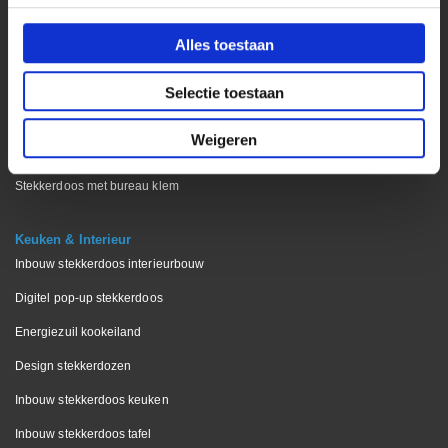
Stekkerdoos bureaublad
Alles toestaan
Stekkerdoos keukenblad
Stekkerdoos vergadertafels
Selectie toestaan
Stekkerdoos voor op bureau
Weigeren
Wieland stekkerdozen
Stekkerdoos met bureau klem
Keuken & Interieur
Inbouw stekkerdoos interieurbouw
Digitel pop-up stekkerdoos
Energiezuil kookeiland
Design stekkerdozen
Inbouw stekkerdoos keuken
Inbouw stekkerdoos tafel