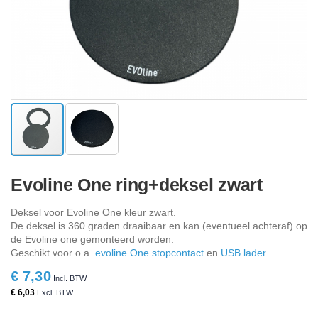
Ga
naar
Evoline One ring+deksel zwart
het
begin
Deksel voor Evoline One kleur zwart.
van
De deksel is 360 graden draaibaar en kan (eventueel achteraf) op
de
de Evoline one gemonteerd worden.
afbeeldingen-
Geschikt voor o.a.
evoline One stopcontact
en
USB lader
.
gallerij
€ 7,30
€ 6,03