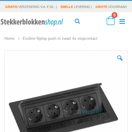
GRATIS
VERZENDING V.A. € 50,- |
SNELLE
LEVERING |
GROTE
VOORRAAD
producte
0
To
Search
Cart
Home
Evoline fliptop push m zwart 4x stopcontact
Na
Ga
naar
het
einde
van
de
afbeeldingen-
gallerij