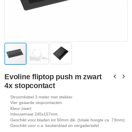
Ga
naar
Evoline fliptop push m zwart
het
4x stopcontact
begin
van
de
Stroomkabel 3 meter met stekker.
afbeeldingen-
Vier geaarde stopcontacten.
gallerij
Kleur zwart.
Inbouwmaat 245x157mm.
Geschikt voor bladen tot 50mm dik. (totale hoogte ca. 73mm).
Geschikt voor o.a. keukenblad en vergadertafel.