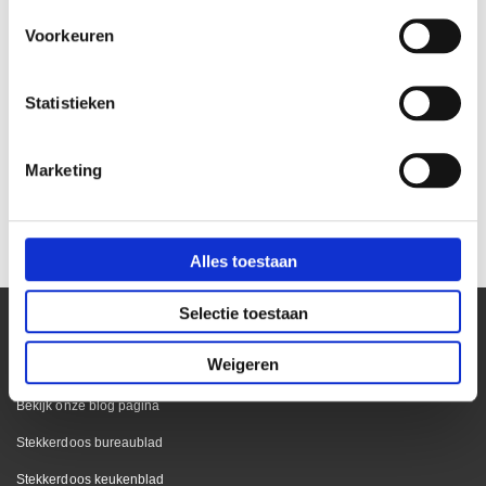
Voorkeuren
Statistieken
Evoline Fliptop Push M RVS
Evoline Fliptop Push S RVS
Marketing
4x stopcontact
3x stopcontact
€ 229,90
€ 215,00
€ 190,00
€ 177,69
Alles toestaan
Selectie toestaan
Weigeren
Kantoor
Bekijk onze blog pagina
Stekkerdoos bureaublad
Stekkerdoos keukenblad