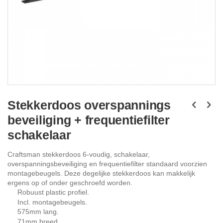
Ga
naar
Stekkerdoos overspannings
het
beveiliging + frequentiefilter
begin
van
schakelaar
de
afbeeldingen-
Craftsman stekkerdoos 6-voudig, schakelaar,
gallerij
overspanningsbeveiliging en frequentiefilter standaard voorzien
montagebeugels. Deze degelijke stekkerdoos kan makkelijk
ergens op of onder geschroefd worden.
Robuust plastic profiel.
Incl. montagebeugels.
575mm lang.
71mm breed.