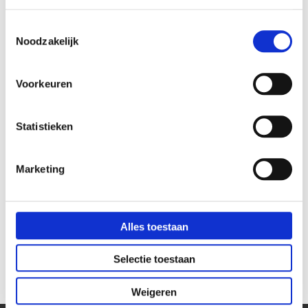
Toestemmingsselectie
Noodzakelijk
Voorkeuren
Statistieken
Marketing
Stekkerdoos 5-voudig met
Stekkerdoos primo 9-
Alles toestaan
schakelaar en
voudig, zwart/zilvergrijs
overspanningsbeveiliging.
€ 144,99
€ 57,50
Selectie toestaan
€ 119,83
€ 47,52
Weigeren