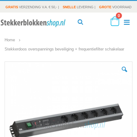
GRATIS
VERZENDING V.A. € 50,- |
SNELLE
LEVERING |
GROTE
VOORRAAD
producte
0
To
Search
Cart
Home
Na
Stekkerdoos overspannings beveiliging + frequentiefilter schakelaar
Ga
naar
het
einde
van
de
afbeeldingen-
gallerij