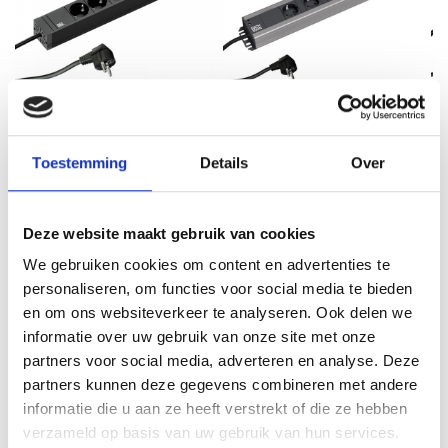
Toestemming
Details
Over
Stekkerdoos 6-voudig connect
Craftsman 19 inch
1
line Bachmann
stekkerdoos 6-voudig 2m
kabel
€ 34,91
Deze website maakt gebruik van cookies
€ 37,95
€ 28,85
€ 31,36
We gebruiken cookies om content en advertenties te
personaliseren, om functies voor social media te bieden
en om ons websiteverkeer te analyseren. Ook delen we
informatie over uw gebruik van onze site met onze
partners voor social media, adverteren en analyse. Deze
partners kunnen deze gegevens combineren met andere
informatie die u aan ze heeft verstrekt of die ze hebben
VERGELIJKBARE PRODUCTEN
verzameld op basis van uw gebruik van hun services.