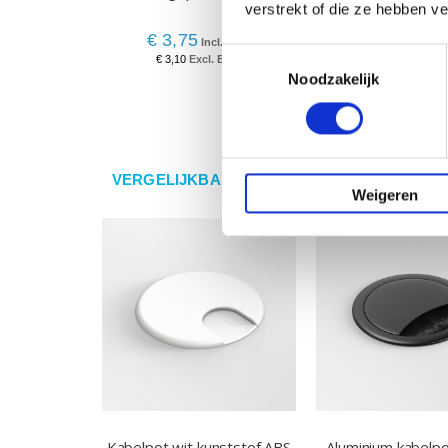
verstrekt of die ze hebben v
Exit zwart USB-A/
€ 3,75
€ 59,00
Toestemmingsselectie
€ 3,10
€ 48,76
Noodzakelijk
VERGELIJKBARE PRODUCTEN
Weigeren
Kabelpot wit kunststof ABS
Aluminium kabelp