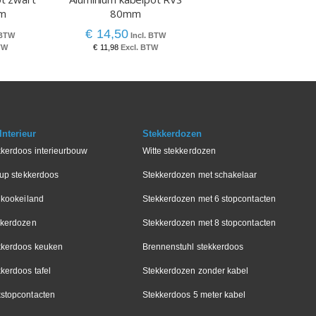
mm
80mm
€ 14,50
€ 11,98
nterieur
Stekkerdozen
kkerdoos interieurbouw
Witte stekkerdozen
-up stekkerdoos
Stekkerdozen met schakelaar
 kookeiland
Stekkerdozen met 6 stopcontacten
kkerdozen
Stekkerdozen met 8 stopcontacten
kkerdoos keuken
Brennenstuhl stekkerdoos
kerdoos tafel
Stekkerdozen zonder kabel
stopcontacten
Stekkerdoos 5 meter kabel