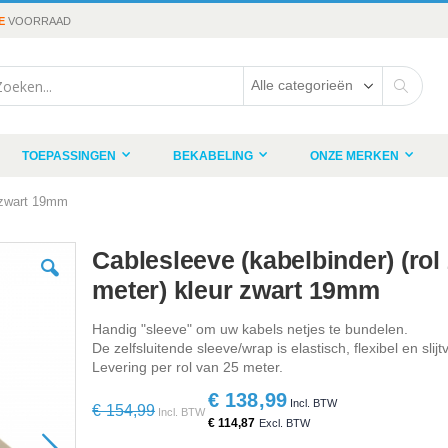
E
VOORRAAD
rch
Search
TOEPASSINGEN
BEKABELING
ONZE MERKEN
r zwart 19mm
Cablesleeve (kabelbinder) (rol
meter) kleur zwart 19mm
Handig "sleeve" om uw kabels netjes te bundelen.
De zelfsluitende sleeve/wrap is elastisch, flexibel en slijt
Levering per rol van 25 meter.
€ 138,99
Special
€ 154,99
Price
€ 114,87