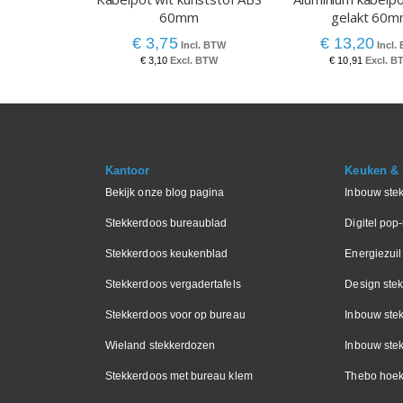
60mm
gelakt 60
€ 3,75
€ 13,20
€ 3,10
€ 10,91
Kantoor
Keuken & I
Bekijk onze blog pagina
Inbouw ste
Stekkerdoos bureaublad
Digitel pop
Stekkerdoos keukenblad
Energiezuil
Stekkerdoos vergadertafels
Design ste
Stekkerdoos voor op bureau
Inbouw ste
Wieland stekkerdozen
Inbouw stek
Stekkerdoos met bureau klem
Thebo hoek