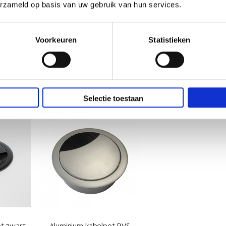
erzameld op basis van uw gebruik van hun services.
C charger
kleur zwart 13mm
rechthoekig 125
€ 22,99
€ 39,95
€ 19,00
€ 33,02
Voorkeuren
Statistieken
Selectie toestaan
ot zwart
Aluminium kabelpot RVS