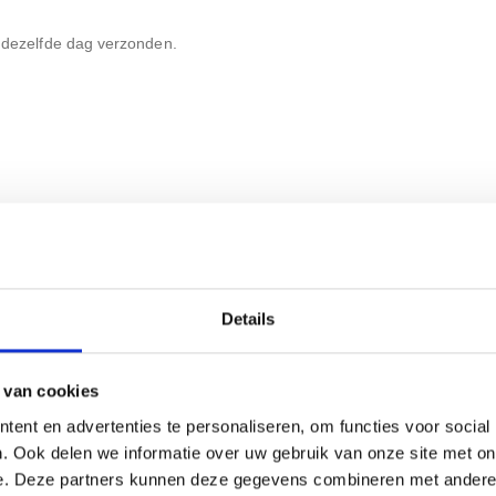
 dezelfde dag verzonden.
Details
 van cookies
ent en advertenties te personaliseren, om functies voor social
. Ook delen we informatie over uw gebruik van onze site met on
e. Deze partners kunnen deze gegevens combineren met andere i
kkerdoos
Klittenband op rol 25 meter,
Kabel slang zwar