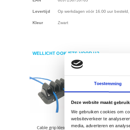
Levertijd
Op werkdagen vóór 16.00 uur besteld,
Kleur
Zwart
WELLICHT OOK IETS VOOR U?
Toestemming
Deze website maakt gebruik
We gebruiken cookies om cont
websiteverkeer te analyseren
media, adverteren en analys
Cable grip klein zwart
Bureau opbouwste