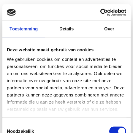
Aluminium kabelpot zwart
Kabelgoot in breedte
Al
gelakt 60mm
verstelbaar van 950-1800mm,
Toestemming
Details
Over
zwart
€ 13,20
€ 72,50
€ 10,91
€ 59,92
Deze website maakt gebruik van cookies
We gebruiken cookies om content en advertenties te
personaliseren, om functies voor social media te bieden
en om ons websiteverkeer te analyseren. Ook delen we
informatie over uw gebruik van onze site met onze
partners voor social media, adverteren en analyse. Deze
VERGELIJKBARE PRODUCTEN
partners kunnen deze gegevens combineren met andere
informatie die u aan ze heeft verstrekt of die ze hebben
verzameld op basis van uw gebruik van hun services.
Toestemmingsselectie
Noodzakelijk