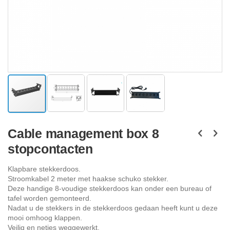
Ga
naar
Cable management box 8
het
stopcontacten
begin
van
de
Klapbare stekkerdoos.
afbeeldingen-
Stroomkabel 2 meter met haakse schuko stekker.
gallerij
Deze handige 8-voudige stekkerdoos kan onder een bureau of
tafel worden gemonteerd.
Nadat u de stekkers in de stekkerdoos gedaan heeft kunt u deze
mooi omhoog klappen.
Veilig en netjes weggewerkt.