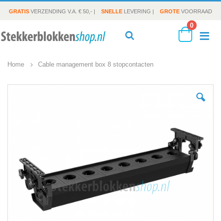
GRATIS
VERZENDING V.A. € 50,- |
SNELLE
LEVERING |
GROTE
VOORRAAD
producte
0
To
Search
Cart
Home
Cable management box 8 stopcontacten
Na
Ga
naar
het
einde
van
de
afbeeldingen-
gallerij