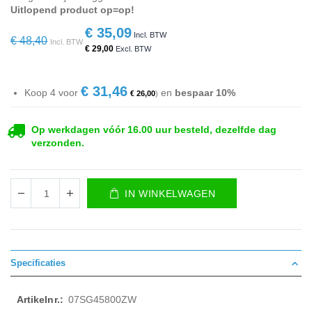
Uitlopend product op=op!
€ 35,09
Special
€ 48,40
Price
€ 29,00
€ 31,46
Koop 4 voor
en
bespaar
10
%
€ 26,00
Op werkdagen vóór 16.00 uur besteld, dezelfde dag
verzonden.
IN WINKELWAGEN
Specificaties
Meer
07SG45800ZW