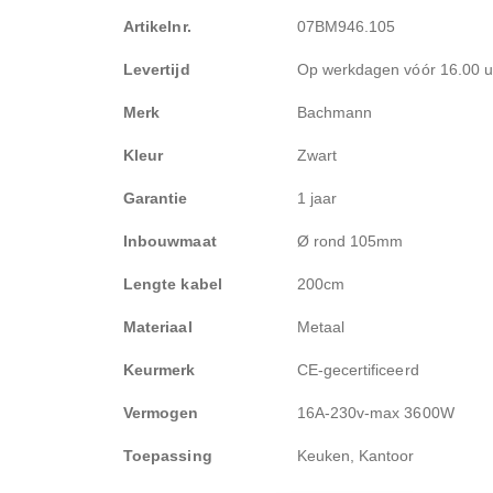
Meer
Artikelnr.
07BM946.105
informatie
Levertijd
Op werkdagen vóór 16.00 uu
Merk
Bachmann
Kleur
Zwart
Garantie
1 jaar
Inbouwmaat
Ø rond 105mm
Lengte kabel
200cm
Materiaal
Metaal
Keurmerk
CE-gecertificeerd
Vermogen
16A-230v-max 3600W
Toepassing
Keuken, Kantoor