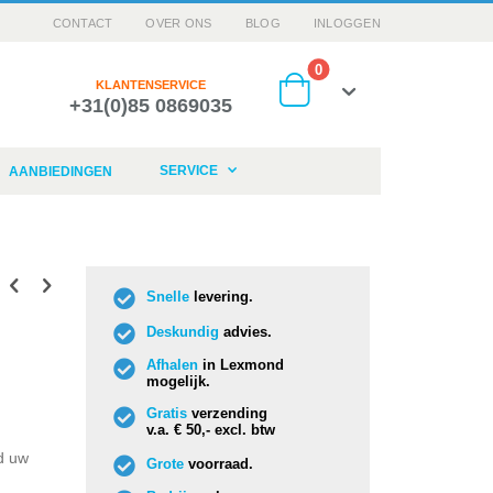
CONTACT
OVER ONS
BLOG
INLOGGEN
producten
0
KLANTENSERVICE
+31(0)85 0869035
Cart
SERVICE
AANBIEDINGEN
Snelle
levering.
Deskundig
advies.
Afhalen
in Lexmond
mogelijk.
Gratis
verzending
v.a. € 50,- excl. btw
ld uw
Grote
voorraad.