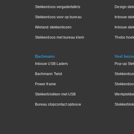
Stekkerdoos vergadertafels
Design ste
Stekkerdoos voor op bureau
Inbouw ste
Wieland stekkerdozen
Inbouw stek
Stekkerdoos met bureau klem
Thebo hoek
Bachmann
Veel bezo
Inbouw USB Laders
Pop-up Ste
Bachmann Twist
Stekkerdoz
Power frame
Stekkerdoo
Stekkerblokken met USB
Werkplekbe
Bureau stopcontact opbouw
Stekkerblok