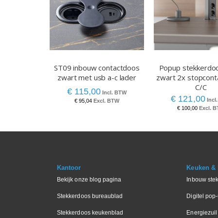
ST09 inbouw contactdoos
Popup stekkerdo
zwart met usb a-c lader
zwart 2x stopcont
C/C
€ 115,00
€ 121,00
€ 95,04
€ 100,00
Kantoor
Keuken & I
Bekijk onze blog pagina
Inbouw ste
Stekkerdoos bureaublad
Digitel pop
Stekkerdoos keukenblad
Energiezuil