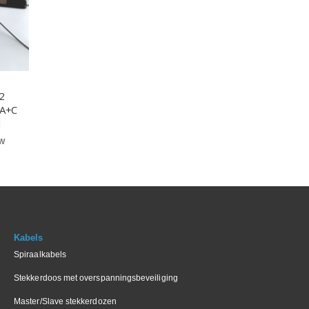
2
 A+C
d
Kabels
Spiraalkabels
Stekkerdoos met overspanningsbeveiliging
Master/Slave stekkerdozen