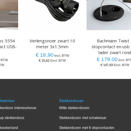
os 5554
Verlengsnoer zwart 10
Bachmann Twist 
act USB-
meter 3x1.5mm
stopcontact en usb
lader zwart ron
€ 18,90
€ 179,00
€ 15,62
€ 147,93
nterieur
Stekkerdozen
kkerdoos interieurbouw
Witte stekkerdozen
-up stekkerdoos
Stekkerdozen met schakelaar
 kookeiland
Stekkerdozen met 6 stopcontacten