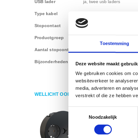
USB lader
ja, twee usb laders
Type kabel
Kabel met losse stekker
Stopcontact
Type-F (randaarde)
Productgroep
Inbouw stekkerblok
Toestemming
Aantal stopcontact
1 stopcontact
Bijzonderheden
Kinderbeveiliging
Deze website maakt gebruik
We gebruiken cookies om cont
websiteverkeer te analyseren
media, adverteren en analys
WELLICHT OOK IETS VOOR U?
verstrekt of die ze hebben v
Toestemmingsselectie
Noodzakelijk