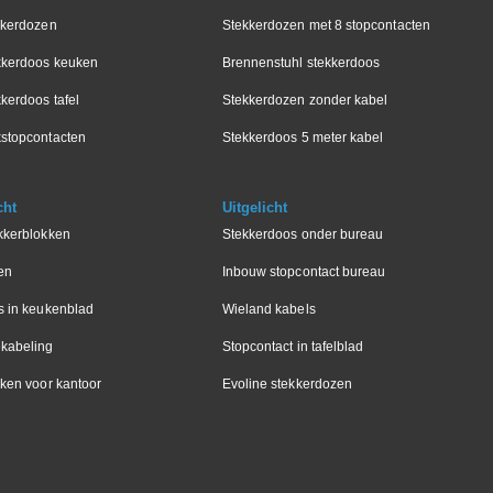
kkerdozen
Stekkerdozen met 8 stopcontacten
kkerdoos keuken
Brennenstuhl stekkerdoos
kerdoos tafel
Stekkerdozen zonder kabel
stopcontacten
Stekkerdoos 5 meter kabel
cht
Uitgelicht
kkerblokken
Stekkerdoos onder bureau
en
Inbouw stopcontact bureau
s in keukenblad
Wieland kabels
kabeling
Stopcontact in tafelblad
ken voor kantoor
Evoline stekkerdozen