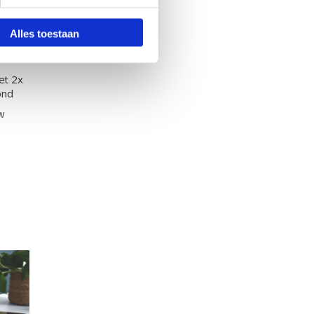
Alles toestaan
et 2x
ond