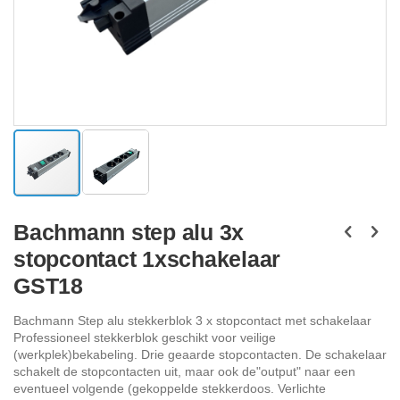
Ga
naar
Bachmann step alu 3x
het
stopcontact 1xschakelaar
begin
van
GST18
de
afbeeldingen-
Bachmann Step alu stekkerblok 3 x stopcontact met schakelaar
gallerij
Professioneel stekkerblok geschikt voor veilige
(werkplek)bekabeling. Drie geaarde stopcontacten. De schakelaar
schakelt de stopcontacten uit, maar ook de"output" naar een
eventueel volgende (gekoppelde stekkerdoos. Verlichte