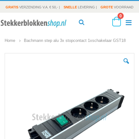
GRATIS
VERZENDING V.A. € 50,- |
SNELLE
LEVERING |
GROTE
VOORRAAD
producte
0
To
Search
Cart
Home
Bachmann step alu 3x stopcontact 1xschakelaar GST18
Na
Ga
naar
het
einde
van
de
afbeeldingen-
gallerij