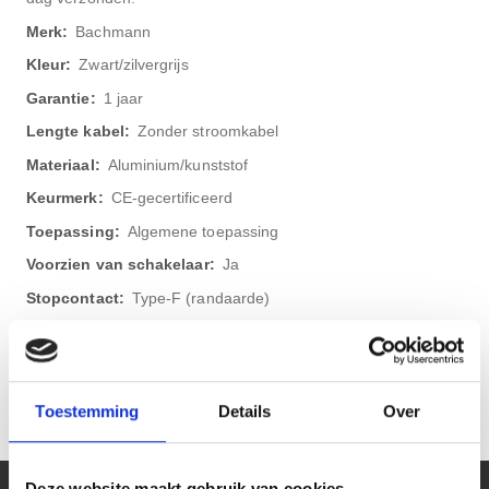
Bachmann
Zwart/zilvergrijs
1 jaar
Zonder stroomkabel
Aluminium/kunststof
CE-gecertificeerd
Algemene toepassing
Ja
Type-F (randaarde)
Stekkerdoos
3 stopcontacten
Kinderbeveiliging
Toestemming
Details
Over
Deze website maakt gebruik van cookies