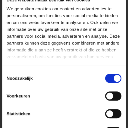
We gebruiken cookies om content en advertenties te
personaliseren, om functies voor social media te bieden
Kantoor
en om ons websiteverkeer te analyseren. Ook delen we
Bekijk onze blog pagina
informatie over uw gebruik van onze site met onze
Stekkerdoos bureaublad
partners voor social media, adverteren en analyse. Deze
partners kunnen deze gegevens combineren met andere
Stekkerdoos keukenblad
informatie die u aan ze heeft verstrekt of die ze hebben
Stekkerdoos vergadertafels
verzameld op basis van uw gebruik van hun services.
Stekkerdoos voor op bureau
Toestemmingsselectie
Wieland stekkerdozen
Noodzakelijk
Stekkerdoos met bureau klem
Voorkeuren
Keuken & Interieur
Inbouw stekkerdoos interieurbouw
Statistieken
Digitel pop-up stekkerdoos
Energiezuil kookeiland