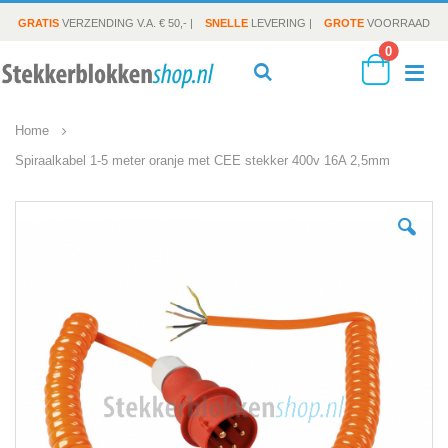
GRATIS
VERZENDING V.A. € 50,- |
SNELLE
LEVERING |
GROTE
VOORRAAD
producte
0
To
Search
Cart
Home
Na
Spiraalkabel 1-5 meter oranje met CEE stekker 400v 16A 2,5mm
Ga
naar
het
einde
van
de
afbeeldingen-
gallerij