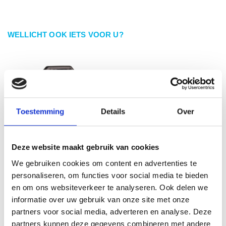
WELLICHT OOK IETS VOOR U?
Toestemming
Details
Over
Deze website maakt gebruik van cookies
We gebruiken cookies om content en advertenties te
personaliseren, om functies voor social media te bieden
en om ons websiteverkeer te analyseren. Ook delen we
informatie over uw gebruik van onze site met onze
Stecky 14 stroomverdeler 4x
3-voudige stekkerdoos 1,5m
Ka
schuko 2xCEE stopcontact
kabel en 16A CEE stekker
partners voor social media, adverteren en analyse. Deze
partners kunnen deze gegevens combineren met andere