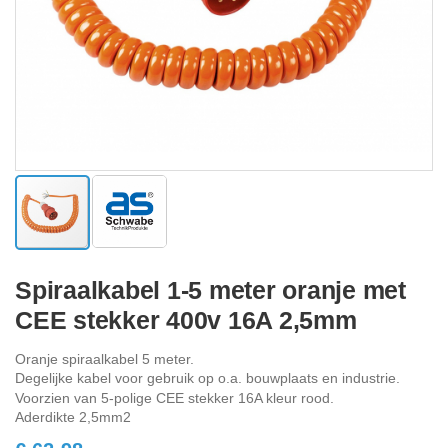
Ga
naar
Spiraalkabel 1-5 meter oranje met
het
CEE stekker 400v 16A 2,5mm
begin
van
de
Oranje spiraalkabel 5 meter.
afbeeldingen-
Degelijke kabel voor gebruik op o.a. bouwplaats en industrie.
gallerij
Voorzien van 5-polige CEE stekker 16A kleur rood.
Aderdikte 2,5mm2