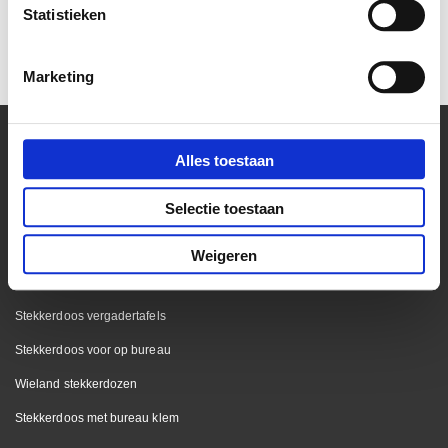
Statistieken
€ 24,20
€ 47,19
€ 20,00
€ 39,00
Marketing
Alles toestaan
Kantoor
Selectie toestaan
Bekijk onze blog pagina
Stekkerdoos bureaublad
Weigeren
Stekkerdoos keukenblad
Stekkerdoos vergadertafels
Stekkerdoos voor op bureau
Wieland stekkerdozen
Stekkerdoos met bureau klem