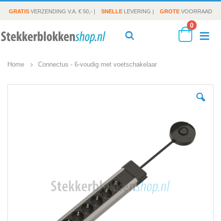
GRATIS
VERZENDING V.A. € 50,- |
SNELLE
LEVERING |
GROTE
VOORRAAD
producte
0
To
Search
Cart
Home
Connectus - 6-voudig met voetschakelaar
Na
Ga
naar
het
einde
van
de
afbeeldingen-
gallerij