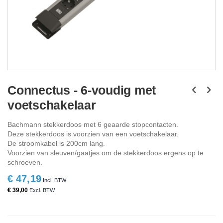
Ga
naar
Connectus - 6-voudig met
het
voetschakelaar
begin
van
de
Bachmann stekkerdoos met 6 geaarde stopcontacten.
afbeeldingen-
Deze stekkerdoos is voorzien van een voetschakelaar.
gallerij
De stroomkabel is 200cm lang.
Voorzien van sleuven/gaatjes om de stekkerdoos ergens op te
schroeven.
€ 47,19
€ 39,00