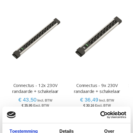
Connectus - 12x 230V
Connectus - 9x 230V
St
randaarde + schakelaar
randaarde + schakelaar
€ 43,50
€ 36,49
€ 35,95
€ 30,16
Toestemming
Details
Over