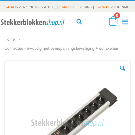
GRATIS
VERZENDING V.A. € 50,- |
SNELLE
LEVERING |
GROTE
VOORRAAD
producte
0
To
Search
Cart
Home
Na
Connectus - 6-voudig met overspanningsbeveiliging + schakelaar
Ga
naar
het
einde
van
de
afbeeldingen-
gallerij