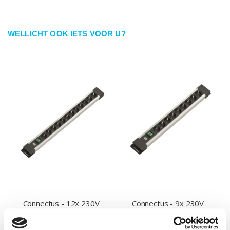
WELLICHT OOK IETS VOOR U?
Connectus - 12x 230V
Connectus - 9x 230V
St
randaarde + schakelaar
randaarde + schakelaar
€ 43,50
€ 36,49