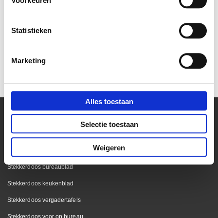
Voorkeuren
Statistieken
4-voudig stekkerblok
connectus met schakelaar
Marketing
€ 24,20
€ 20,00
Alles toestaan
Selectie toestaan
Kantoor
Weigeren
Bekijk onze blog pagina
Stekkerdoos bureaublad
Stekkerdoos keukenblad
Stekkerdoos vergadertafels
Stekkerdoos voor op bureau