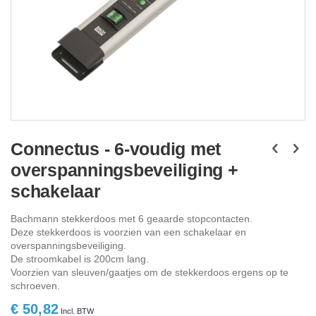
Ga
naar
Connectus - 6-voudig met
het
overspanningsbeveiliging +
begin
van
schakelaar
de
afbeeldingen-
Bachmann stekkerdoos met 6 geaarde stopcontacten.
gallerij
Deze stekkerdoos is voorzien van een schakelaar en
overspanningsbeveiliging.
De stroomkabel is 200cm lang.
Voorzien van sleuven/gaatjes om de stekkerdoos ergens op te
schroeven.
€ 50,82