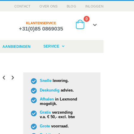
CONTACT
OVER ONS
BLOG
INLOGGEN
producten
0
KLANTENSERVICE
+31(0)85 0869035
Cart
SERVICE
AANBIEDINGEN
Snelle
levering.
Deskundig
advies.
Afhalen
in Lexmond
mogelijk.
Gratis
verzending
v.a. € 50,- excl. btw
Grote
voorraad.