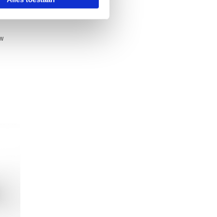
ntact
rt