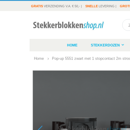
GRATIS
VERZENDING V.A. € 50,- |
SNELLE
LEVERING |
GROT
Sea
HOME
STEKKERDOZEN
Home
Pop-up 5551 zwart met 1 stopcontact 2m str
Ga
naar
het
einde
van
de
afbeeldingen-
gallerij