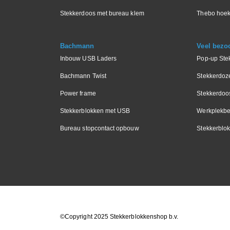
Stekkerdoos met bureau klem
Thebo hoek
Bachmann
Veel bezo
Inbouw USB Laders
Pop-up Ste
Bachmann Twist
Stekkerdoz
Power frame
Stekkerdoo
Stekkerblokken met USB
Werkplekbe
Bureau stopcontact opbouw
Stekkerblok
©Copyright 2025 Stekkerblokkenshop b.v.