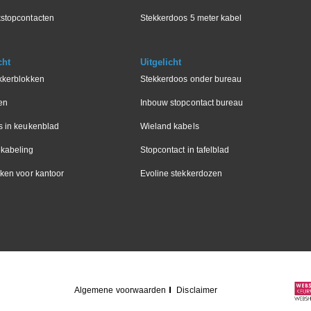
stopcontacten
Stekkerdoos 5 meter kabel
cht
Uitgelicht
kkerblokken
Stekkerdoos onder bureau
en
Inbouw stopcontact bureau
s in keukenblad
Wieland kabels
kabeling
Stopcontact in tafelblad
ken voor kantoor
Evoline stekkerdozen
Algemene voorwaarden
Disclaimer