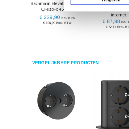
Bachmann Elevator 2 zwart
Inbouw powerun
Qi-usb-c 45Watt
stopcontact 2x
internet
€ 229,90
€ 87,98
€ 190,00
€ 72,71
VERGELIJKBARE PRODUCTEN