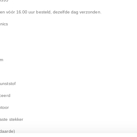
n vóór 16.00 uur besteld, dezelfde dag verzonden.
nics
mm
unststof
iceerd
ntoor
aste stekker
daarde)