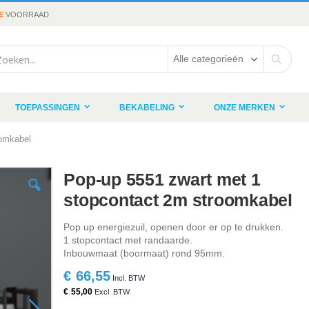
E
VOORRAAD
rch
Search
TOEPASSINGEN
BEKABELING
ONZE MERKEN
oomkabel
Pop-up 5551 zwart met 1
stopcontact 2m stroomkabel
Pop up energiezuil, openen door er op te drukken.
1 stopcontact met randaarde.
Inbouwmaat (boormaat) rond 95mm.
€ 66,55
€ 55,00