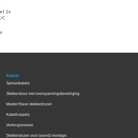
art 2x
C/C
Kabels
Spiraalkabels
Stekkerdoos met overspanningsbeveiliging
Master/Slave stekkerdozen
Kabelhaspels
Verlengsnoeren
Stekkerdozen voor (wand) montage