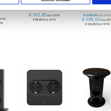
it 2x
Pop up 5592 top inlay zwart
FlipAround 3x stopco
cat6a
2x stopcontact.
usb A/C lader zwa
€ 102,85
€ 169,00
€ 139,15
€ 85,00
€ 115,00