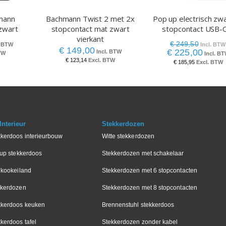
mann
Bachmann Twist 2 met 2x
Pop up electrisch zw
zwart
stopcontact mat zwart
stopcontact USB-
vierkant
€ 249,50
€ 149,00
€ 225,00
€ 123,14
€ 185,95
nterieur
Stekkerdozen
kkerdoos interieurbouw
Witte stekkerdozen
-up stekkerdoos
Stekkerdozen met schakelaar
 kookeiland
Stekkerdozen met 6 stopcontacten
kkerdozen
Stekkerdozen met 8 stopcontacten
kkerdoos keuken
Brennenstuhl stekkerdoos
kerdoos tafel
Stekkerdozen zonder kabel