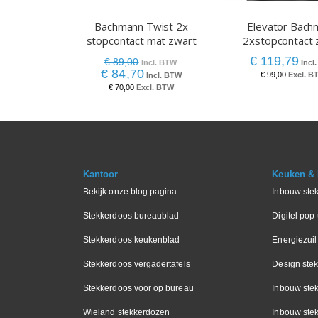
Bachmann Twist 2x
Elevator Bach
stopcontact mat zwart
2xstopcontact 
€ 119,79
€ 89,00
€ 84,70
€ 99,00
€ 70,00
Kantoor
Keuken & I
Bekijk onze blog pagina
Inbouw ste
Stekkerdoos bureaublad
Digitel pop
Stekkerdoos keukenblad
Energiezuil
Stekkerdoos vergadertafels
Design ste
Stekkerdoos voor op bureau
Inbouw ste
Wieland stekkerdozen
Inbouw stek