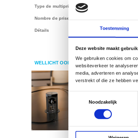
Type de multiprise
Pop-up stek
Nombre de prise
1 stopconta
Toestemming
Détails
Kinderbeveil
Deze website maakt gebruik
We gebruiken cookies om cont
WELLICHT OOK IETS VOOR U?
websiteverkeer te analyseren
media, adverteren en analys
verstrekt of die ze hebben v
Toestemmingsselectie
Noodzakelijk
Weigeren