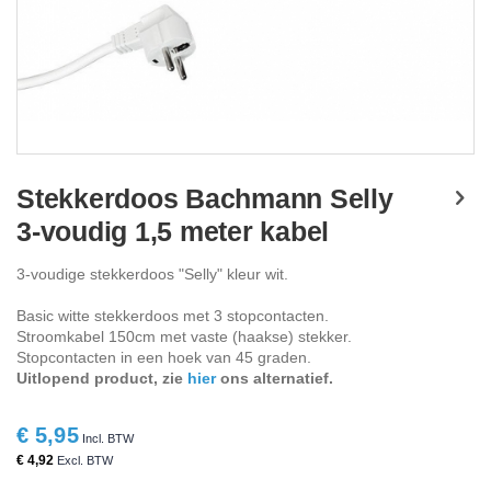
Ga
naar
Stekkerdoos Bachmann Selly
het
3-voudig 1,5 meter kabel
begin
van
de
3-voudige stekkerdoos "Selly" kleur wit.
afbeeldingen-
gallerij
Basic witte stekkerdoos met 3 stopcontacten.
Stroomkabel 150cm met vaste (haakse) stekker.
Stopcontacten in een hoek van 45 graden.
Uitlopend product, zie
hier
ons alternatief.
€ 5,95
€ 4,92