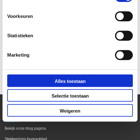
Voorkeuren
Statistieken
Marketing
Stekkerdoos 3-voudig wit
Stekkerdoos 6-voudig met
met 5 meter kabel
3 meter kabel, wit
€ 11,50
€ 10,89
€ 9,50
€ 9,00
Alles toestaan
Selectie toestaan
Weigeren
Kantoor
Bekijk onze blog pagina
Stekkerdoos bureaublad