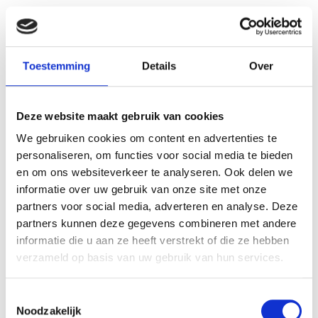
Stekkerdoos 6 voudig
Stekkerdoos 6 voudig
Bachmann zwart 3m netsnoer
stopcontact zwart 5m
monteerbaar
netsnoer monteerbaar
Toestemming
Details
Over
€ 15,98
€ 21,65
€ 13,21
€ 17,89
Deze website maakt gebruik van cookies
We gebruiken cookies om content en advertenties te
personaliseren, om functies voor social media te bieden
en om ons websiteverkeer te analyseren. Ook delen we
informatie over uw gebruik van onze site met onze
partners voor social media, adverteren en analyse. Deze
VERGELIJKBARE PRODUCTEN
partners kunnen deze gegevens combineren met andere
informatie die u aan ze heeft verstrekt of die ze hebben
verzameld op basis van uw gebruik van hun services.
Toestemmingsselectie
Noodzakelijk