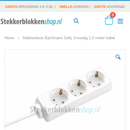
GRATIS
VERZENDING V.A. € 50,- |
SNELLE
LEVERING |
GROTE
VOORRAAD
producte
0
To
Search
Cart
Home
Stekkerdoos Bachmann Selly 3-voudig 1,5 meter kabel
Na
Ga
naar
het
einde
van
de
afbeeldingen-
gallerij